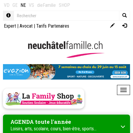
VD
GE
NE
VS
dieFamilie
SHOP
Expert
|
Avocat
|
Tarifs Partenaires
Toggl
AGENDA toute l'année
Loisirs, arts, scolaire, cours, bien-être, sports...