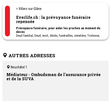
> Villars-sur-Glâne
Everlife.ch : la prévoyance funéraire
repensée
Prévoyance funéraire, pour aider les proches au moment du
décès
Deuil familial, Deuil, mort, décès, funérailles, cimetière, Tristesse,
condoléances, Consolation, Rite funéraire, Soutien en deuil,
Hommage, Recueillement, Chagrin, Perte d'un proche, Décès dans
la famille, Perte d'un proche, commémoration, Rituel de deuil,
Sépulture, Accompagnement au deuil.
AUTRES ADRESSES
Neuchâtel 1
Médiateur - Ombudsman de l'assurance privée
et de la SUVA