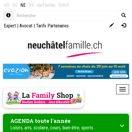
VD
GE
NE
VS
dieFamilie
SHOP
Expert
|
Avocat
|
Tarifs Partenaires
Toggl
AGENDA toute l'année
Loisirs, arts, scolaire, cours, bien-être, sports...