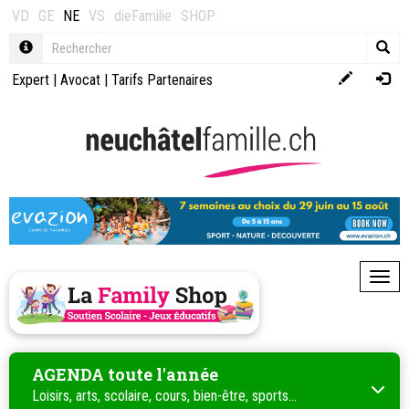
VD
GE
NE
VS
dieFamilie
SHOP
Expert
|
Avocat
|
Tarifs Partenaires
Toggl
AGENDA toute l'année
Loisirs, arts, scolaire, cours, bien-être, sports...