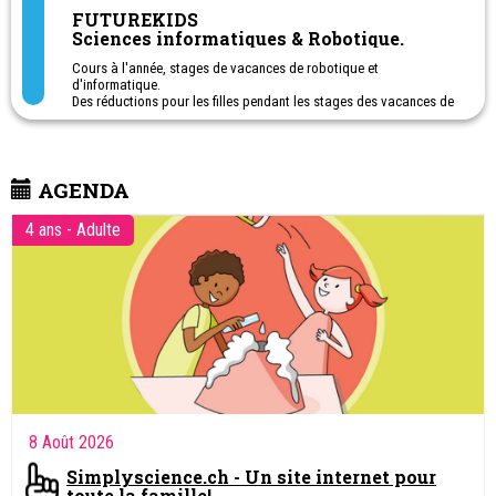
naturelles et de l’ingénieur (MINT).
et Sion
FUTUREKIDS
Sciences informatiques & Robotique.
Elle collabore également avec d’autres organisations actives
dans la promotion des sciences auprès des jeunes.
Cours à l'année, stages de vacances de robotique et
d'informatique.
Des réductions pour les filles pendant les stages des vacances de
février et mars/avril.
De 5 à 16 ans : création de jeux vidéo, programmation, robotique,
animation, conception 3D...
Activités STEM
AGENDA
INSCRIPTIONS EN LIGNE DEPUIS NOTRE SITE WEB
4 ans - Adulte
8 Août 2026
Simplyscience.ch - Un site internet pour
toute la famille!