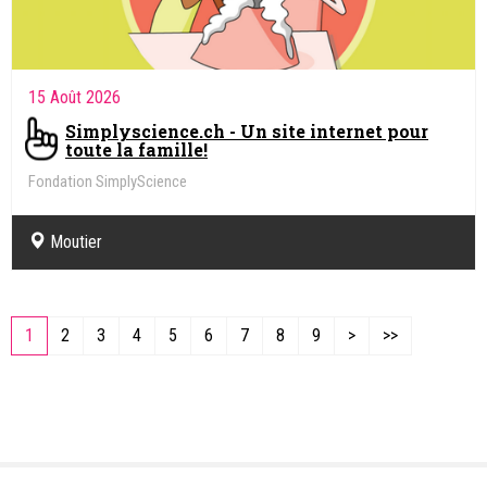
15 Août 2026
Simplyscience.ch - Un site internet pour
toute la famille!
Fondation SimplyScience
Moutier
1
2
3
4
5
6
7
8
9
>
>>