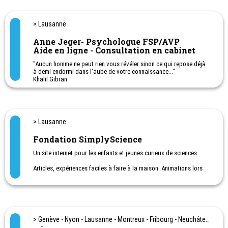
tisser des liens importants avec d'autres enfants/ados.
Nous proposons également une permanence de conseils et
> Lausanne
d'écoute (plus d'informations sur notre site).
Anne Jeger- Psychologue FSP/AVP
Enfin, nous sensibilisons la population au harcèlement scolaire
Aide en ligne - Consultation en cabinet
par le biais d’interventions sur demande et par des informations
sur nos réseaux sociaux.
"Aucun homme ne peut rien vous révéler sinon ce qui repose déjà
à demi endormi dans l'aube de votre connaissance..."
Khalil Gibran
> Lausanne
Fondation SimplyScience
Un site internet pour les enfants et jeunes curieux de sciences.
Articles, expériences faciles à faire à la maison. Animations lors
de manifestations destinées aux familles.
La fondation SimplyScience, dont le siège est à Zurich, a pour but
d’éveiller l’intérêt pour les sciences auprès des enfants et des
jeunes de 8 à 18 ans.
Elle est soutenue par des entreprises qui ont à cœur d’encourager
> Genève - Nyon - Lausanne - Montreux - Fribourg - Neuchâtel
la relève dans les domaines des mathématiques, sciences