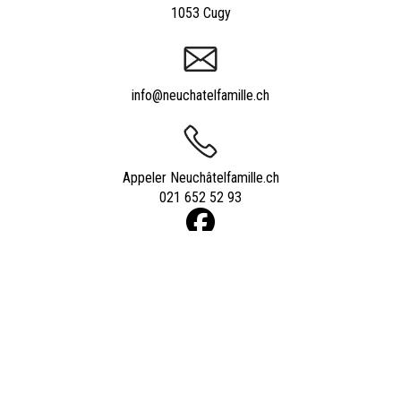
1053 Cugy
info@neuchatelfamille.ch
Appeler Neuchâtelfamille.ch
021 652 52 93
Powered by
quicksite
|
Qui sommes-nous ?
|
Contact
|
Nos experts
|
Tarifs
|
Informations utiles
|
Forum