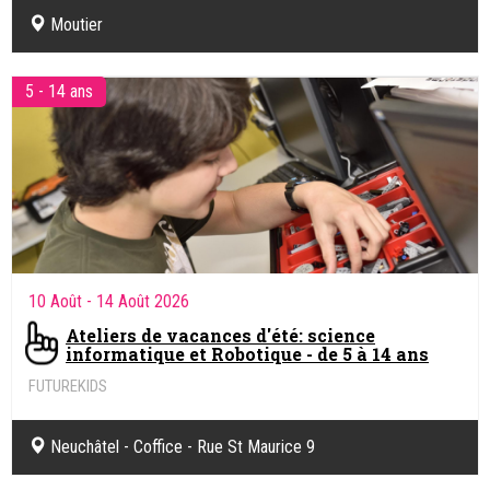
Moutier
5 - 14 ans
10 Août
- 14 Août 2026
Ateliers de vacances d'été: science
informatique et Robotique - de 5 à 14 ans
FUTUREKIDS
Sciences informatiques & Robotique.
Neuchâtel - Coffice - Rue St Maurice 9