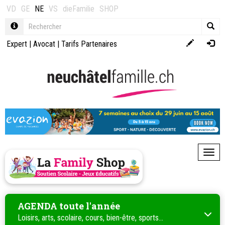
VD
GE
NE
VS
dieFamilie
SHOP
Expert
|
Avocat
|
Tarifs Partenaires
Toggl
AGENDA toute l'année
Loisirs, arts, scolaire, cours, bien-être, sports...