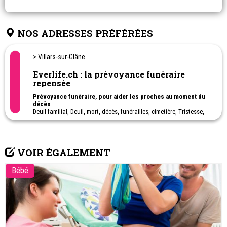
NOS ADRESSES PRÉFÉRÉES
> Villars-sur-Glâne
Everlife.ch : la prévoyance funéraire
repensée
Prévoyance funéraire, pour aider les proches au moment du
décès
Deuil familial, Deuil, mort, décès, funérailles, cimetière, Tristesse,
condoléances, Consolation, Rite funéraire, Soutien en deuil,
Hommage, Recueillement, Chagrin, Perte d'un proche, Décès dans
la famille, Perte d'un proche, commémoration, Rituel de deuil,
Sépulture, Accompagnement au deuil.
VOIR ÉGALEMENT
Bébé