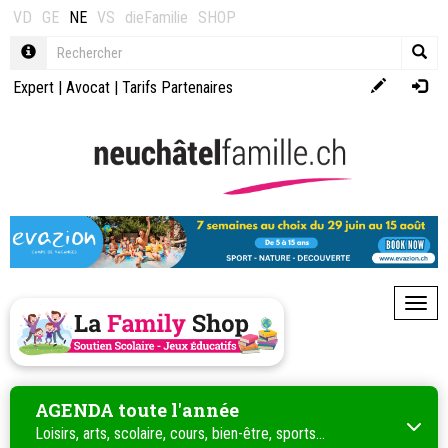
VD
GE
NE
VS
dieFamilie
SHOP
Expert
|
Avocat
|
Tarifs Partenaires
Toggl
AGENDA toute l'année
Loisirs, arts, scolaire, cours, bien-être, sports...