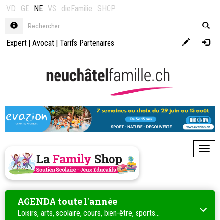
VD
GE
NE
VS
dieFamilie
SHOP
Expert
|
Avocat
|
Tarifs Partenaires
Toggl
AGENDA toute l'année
Loisirs, arts, scolaire, cours, bien-être, sports...