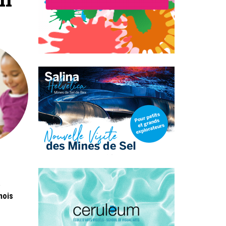
e
mois