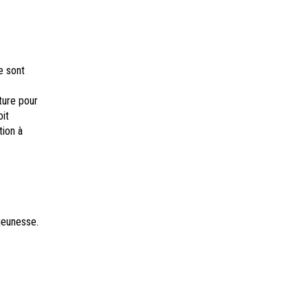
e sont
ture pour
oit
tion à
jeunesse.