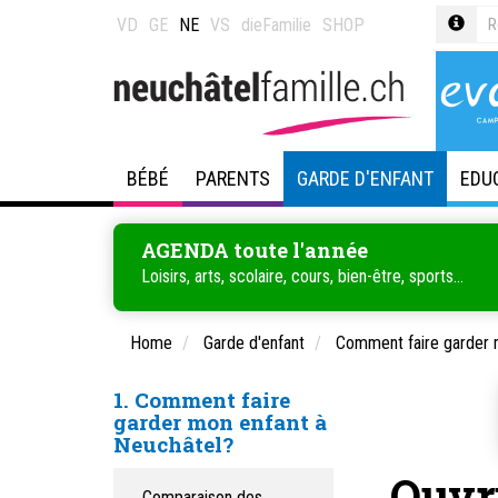
VD
GE
NE
VS
dieFamilie
SHOP
BÉBÉ
PARENTS
GARDE D'ENFANT
EDU
AGENDA toute l'année
Loisirs, arts, scolaire, cours, bien-être, sports...
Home
Garde d'enfant
Comment faire garder 
1. Comment faire
garder mon enfant à
Neuchâtel?
Ouvri
Comparaison des