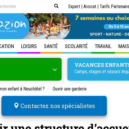
Expert
|
Avocat
|
Tarifs Partenair
CATION
LOISIRS
SANTÉ
SCOLARITÉ
TRAVAIL
MAI
VACANCES ENFANT
Camps, stages et
séjours ling
mon enfant à Neuchâtel ?
Ouvrir une garderie
Contactez nos spécialistes
r une structure d’accue