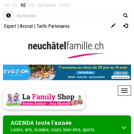
VD
GE
NE
VS
dieFamilie
SHOP
Expert
|
Avocat
|
Tarifs Partenaires
Toggl
AGENDA toute l'année
Loisirs, arts, scolaire, cours, bien-être, sports...