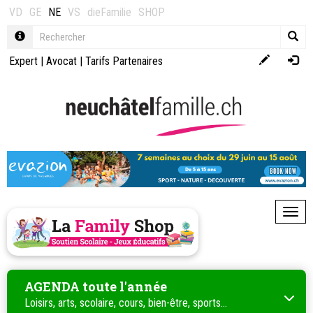
VD
GE
NE
VS
dieFamilie
SHOP
Expert
|
Avocat
|
Tarifs Partenaires
Toggl
AGENDA toute l'année
Loisirs, arts, scolaire, cours, bien-être, sports...