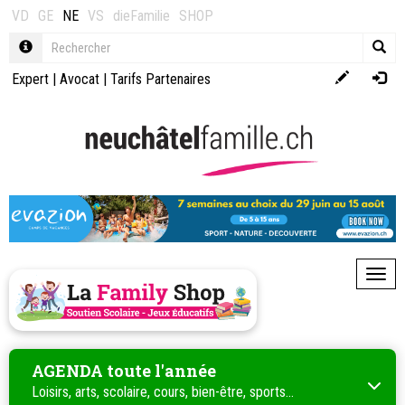
VD
GE
NE
VS
dieFamilie
SHOP
Expert
|
Avocat
|
Tarifs Partenaires
Toggl
AGENDA toute l'année
Loisirs, arts, scolaire, cours, bien-être, sports...