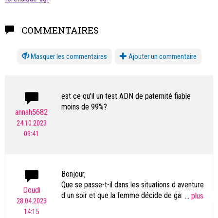
COMMENTAIRES
les commentaires
Ajouter un commentaire
est ce qu'il un test ADN de paternité fiable
moins de 99%?
annah5682
24.10.2023
09:41
Bonjour,
Que se passe-t-il dans les situations d aventure
Doudi
d un soir et que la femme décide de garder
...
28.04.2023
l’enfant à l’insu de l’autre?
14:15