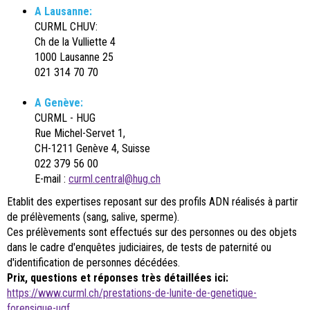
A Lausanne:
CURML CHUV:
Ch de la Vulliette 4
1000 Lausanne 25
021 314 70 70
A Genève:
CURML - HUG
Rue Michel-Servet 1,
CH-1211 Genève 4, Suisse
022 379 56 00
E-mail :
curml.central@hug.ch
Etablit des expertises reposant sur des profils ADN réalisés à partir
de prélèvements (sang, salive, sperme).
Ces prélèvements sont effectués sur des personnes ou des objets
dans le cadre d'enquêtes judiciaires, de tests de paternité ou
d'identification de personnes décédées.
Prix, questions et réponses très détaillées ici:
https://www.curml.ch/prestations-de-lunite-de-genetique-
forensique-ugf