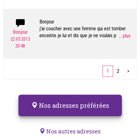
Bonjour
j'ai coucher avec une femme qui est tomber
Bonjour
enceinte je lui et dis que je ne voulais pas de
...
22.05.2015
bébé et la elle m'a dis qu'elle voulais le garder je
20:48
doit faire quoi car je nais vraiment pas envie
merci pour votre aide
1
2
>
Nos adresses préférées
Nos autres adresses