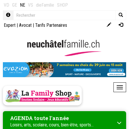
VD
GE
NE
VS
dieFamilie
SHOP
Expert
|
Avocat
|
Tarifs Partenaires
Toggl
AGENDA toute l'année
Loisirs, arts, scolaire, cours, bien-être, sports...