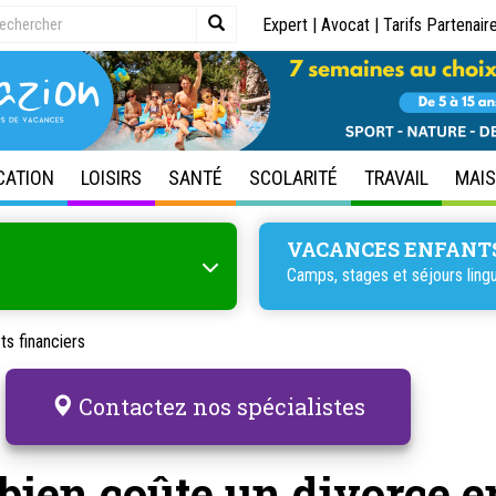
Expert
|
Avocat
|
Tarifs Partenair
CATION
LOISIRS
SANTÉ
SCOLARITÉ
TRAVAIL
MAI
VACANCES ENFANT
Camps, stages et
séjours ling
s financiers
Contactez nos spécialistes
ien coûte un divorce e