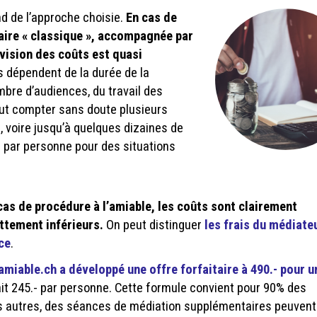
d de l’approche choisie.
En cas de
aire « classique », accompagnée par
évision des coûts est quasi
s dépendent de la durée de la
bre d’audiences, du travail des
faut compter sans doute plusieurs
s, voire jusqu’à quelques dizaines de
s par personne pour des situations
cas de procédure à l’amiable, les coûts sont clairement
ettement inférieurs.
On peut distinguer
les frais du médiate
ice
.
amiable.ch a développé une offre forfaitaire à 490.- pour u
fait 245.- par personne. Cette formule convient pour 90% des
es autres, des séances de médiation supplémentaires peuvent