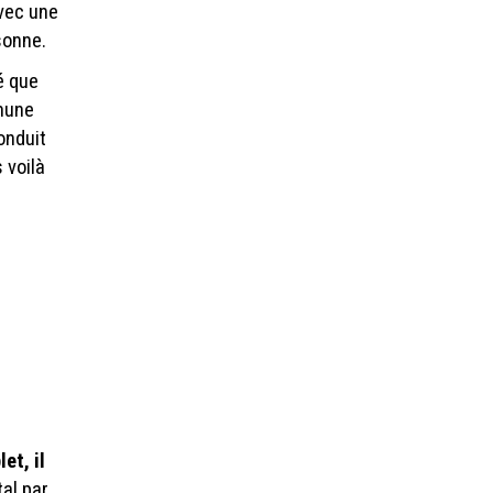
avec une
sonne.
é que
mune
onduit
 voilà
t, il
al par