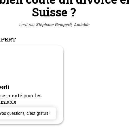
Suisse ?
écrit par
Stéphane Gemperli, Amiable
XPERT
erli
sermenté pour les
'amiable
s questions, c'est gratuit !