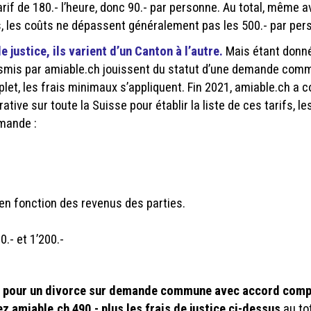
rif de 180.- l’heure, donc 90.- par personne. Au total, même 
, les coûts ne dépassent généralement pas les 500.- par per
e justice, ils varient d’un Canton à l’autre.
Mais étant donn
nsmis par amiable.ch jouissent du statut d’une demande com
et, les frais minimaux s’appliquent. Fin 2021, amiable.ch a c
ive sur toute la Suisse pour établir la liste de ces tarifs, les
mande :
 en fonction des revenus des parties.
0.- et 1’200.-
 pour un divorce sur demande commune avec accord comple
z amiable.ch 490.- plus les frais de justice ci-dessus
au tot