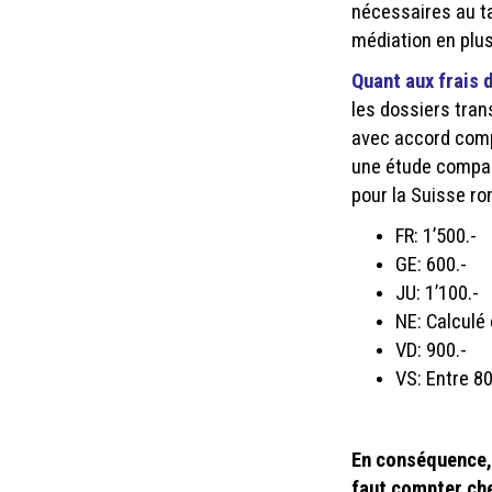
nécessaires au ta
médiation en plus
Quant aux frais d
les dossiers tra
avec accord compl
une étude comparat
pour la Suisse ro
FR: 1’500.-
GE: 600.-
JU: 1’100.-
NE: Calculé
VD: 900.-
VS: Entre 80
En conséquence,
faut compter che