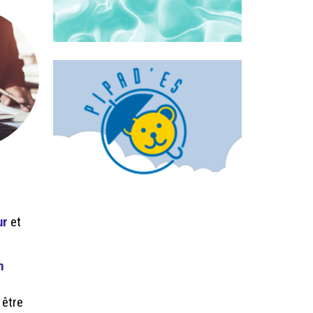
ur
et
n
 être