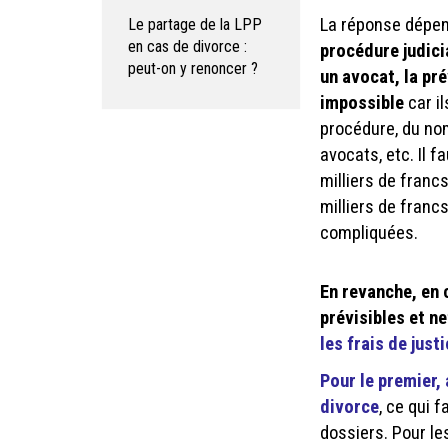
La réponse dépen
Le partage de la LPP
en cas de divorce :
procédure judici
peut-on y renoncer ?
un avocat, la pr
impossible
car il
procédure, du nom
avocats, etc. Il 
milliers de franc
milliers de franc
compliquées.
En revanche, en 
prévisibles et n
les frais de just
Pour le premier, 
divorce
, ce qui 
dossiers. Pour l