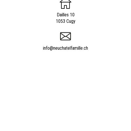
Dailles 10
1053 Cugy
info@neuchatelfamille.ch
Appeler Neuchâtelfamille.ch
021 652 52 93