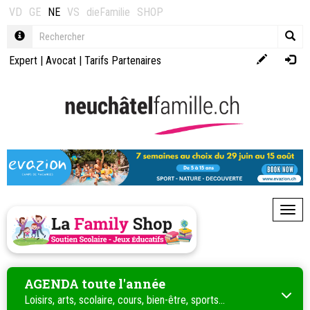
VD
GE
NE
VS
dieFamilie
SHOP
Expert
|
Avocat
|
Tarifs Partenaires
Toggl
AGENDA toute l'année
Loisirs, arts, scolaire, cours, bien-être, sports...