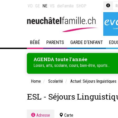
VD
GE
NE
VS
dieFamilie
SHOP
BÉBÉ
PARENTS
GARDE D'ENFANT
EDU
AGENDA toute l'année
Loisirs, arts, scolaire, cours, bien-être, sports...
Home
Scolarité
Actuel: Séjours linguistiques
ESL - Séjours Linguistiq
Adresse
Carte