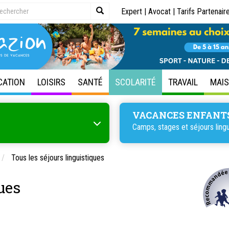
Expert
|
Avocat
|
Tarifs Partenair
CATION
LOISIRS
SANTÉ
SCOLARITÉ
TRAVAIL
MAI
VACANCES ENFANT
Camps, stages et
séjours ling
Tous les séjours linguistiques
ues