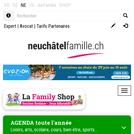
VD
GE
NE
VS
dieFamilie
SHOP
Expert
|
Avocat
|
Tarifs Partenaires
Toggl
AGENDA toute l'année
Loisirs, arts, scolaire, cours, bien-être, sports...