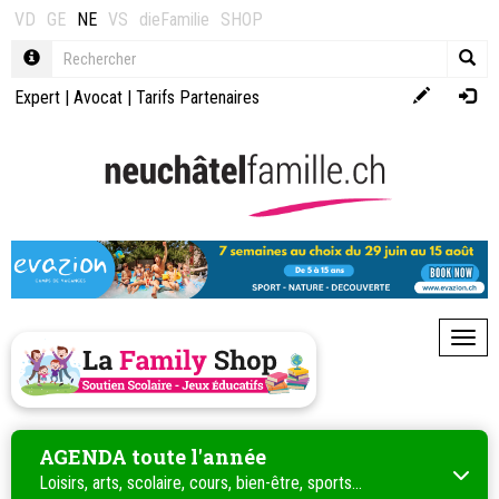
VD
GE
NE
VS
dieFamilie
SHOP
Expert
|
Avocat
|
Tarifs Partenaires
Toggl
AGENDA toute l'année
Loisirs, arts, scolaire, cours, bien-être, sports...