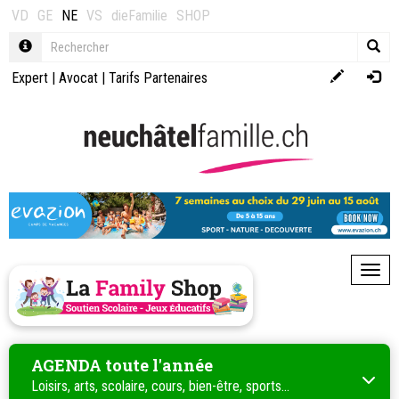
VD
GE
NE
VS
dieFamilie
SHOP
Expert
|
Avocat
|
Tarifs Partenaires
Toggl
AGENDA toute l'année
Loisirs, arts, scolaire, cours, bien-être, sports...