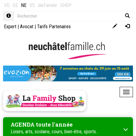
VD
GE
NE
VS
dieFamilie
SHOP
Expert
|
Avocat
|
Tarifs Partenaires
Toggl
AGENDA toute l'année
Loisirs, arts, scolaire, cours, bien-être, sports...