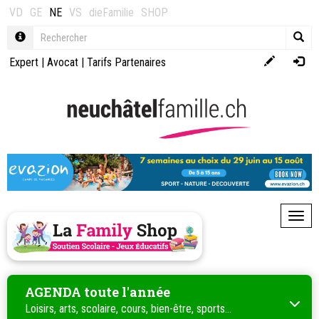
VD
GE
NE
VS
dieFamilie
SHOP
Expert
|
Avocat
|
Tarifs Partenaires
Toggl
AGENDA toute l'année
Loisirs, arts, scolaire, cours, bien-être, sports...