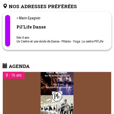
NOS ADRESSES PRÉFÉRÉES
> Marin-Epagnier
Pil'Life Danse
Dès 4 ans
Un Centre et une école de Danse - Pilates - Yoga. Le centre Pil’Life
propose des cours de Danse : Classique, Modern-jazz,
Contemporaine, Hip-hop et Heels (Danse sur talons) et des
disciplines Pilates, Yoga sol et aérien et Ballet Fitness.
Dès 4 ans, une offre de cours en loisir et pour les passionnés.
AGENDA
Ecole de formation en Danse et Pilates/Yoga avec une filière Sport
Art Études en danse.
8 - 16 ans
Des ateliers Pilates, Yoga, Nutrition, Master Class, spectacles,
évènements, workshop et des stages de danse ont lieu pendant
les vacances scolaires et week-ends.