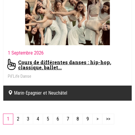
1 Septembre 2026
Cours de différentes danses : hip-hop,
classique, ballet...
Pil'Life Danse
Marin-Epagnier et Neuchâtel
1
2
3
4
5
6
7
8
9
>
>>