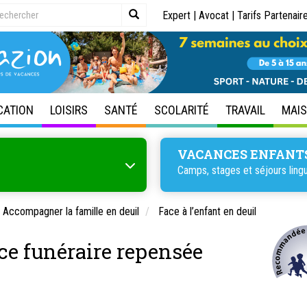
Expert
|
Avocat
|
Tarifs Partenair
CATION
LOISIRS
SANTÉ
SCOLARITÉ
TRAVAIL
MAI
VACANCES ENFANT
Camps, stages et
séjours ling
Accompagner la famille en deuil
Face à l’enfant en deuil
nce funéraire repensée