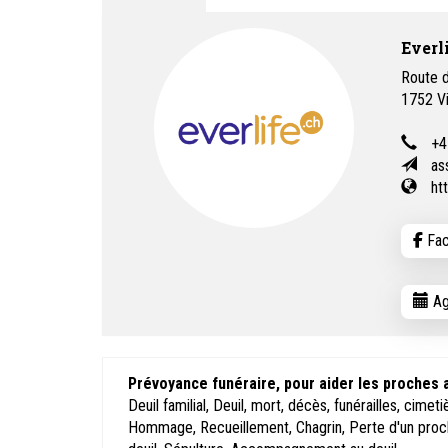
Everl
Route 
1752
V
+4
as
ht
Fac
Ag
Prévoyance funéraire, pour aider les proches
Deuil familial, Deuil, mort, décès, funérailles, cimet
Hommage, Recueillement, Chagrin, Perte d'un proch