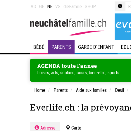
VD
GE
NE
VS
dieFamilie
SHOP
BÉBÉ
PARENTS
GARDE D'ENFANT
EDU
AGENDA toute l'année
Loisirs, arts, scolaire, cours, bien-être, sports...
Home
Parents
Aide aux familles
Deuil
Everlife.ch : la prévoya
Adresse
Carte