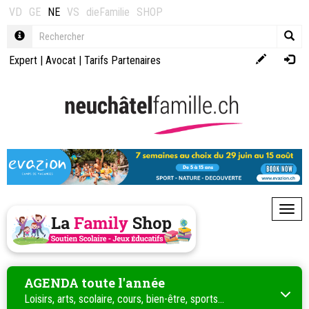
VD
GE
NE
VS
dieFamilie
SHOP
Expert
|
Avocat
|
Tarifs Partenaires
Toggl
AGENDA toute l'année
Loisirs, arts, scolaire, cours, bien-être, sports...