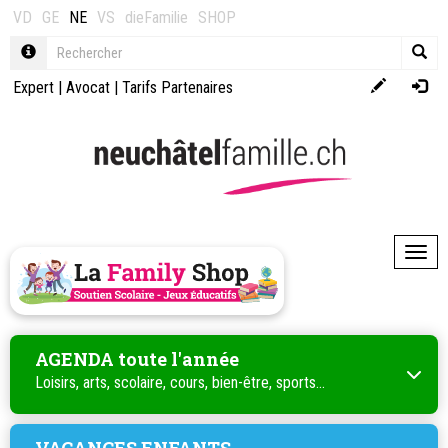
VD
GE
NE
VS
dieFamilie
SHOP
Expert
|
Avocat
|
Tarifs Partenaires
Toggl
AGENDA toute l'année
Loisirs, arts, scolaire, cours, bien-être, sports...
VACANCES ENFANTS