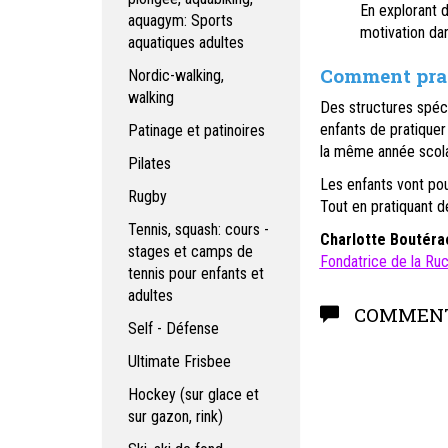
En explorant d
aquagym: Sports
motivation dan
aquatiques adultes
Comment prat
Nordic-walking,
walking
Des structures spéc
enfants de pratiquer
Patinage et patinoires
la même année scola
Pilates
Les enfants vont pou
Rugby
Tout en pratiquant d
Tennis, squash: cours -
Charlotte Boutéra
stages et camps de
Fondatrice de la Ru
tennis pour enfants et
adultes
COMMENT
Self - Défense
Ultimate Frisbee
Hockey (sur glace et
sur gazon, rink)