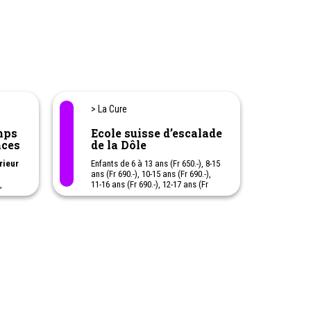
> La Cure
Ecole suisse d’escalade
nces
de la Dôle
rieur
Enfants de 6 à 13 ans (Fr 650.-), 8-15
ans (Fr 690.-), 10-15 ans (Fr 690.-),
,
11-16 ans (Fr 690.-), 12-17 ans (Fr
950.-). Initiation à l’escalade,
tyrolienne, via cordatta, rappel,
lage,
accrobranche, école de noeud,
pland,
(niveau Dôle 1). Escalade sur
,
différents sites chaque jour, via
,
ferrata (niveau Dôle 1+). Escalade
en tête, via ferrata (niveau Dole 2).
Escalade en tête, manoeuvres de
haque
corde, relai, via ferrata (niveau Dole
3). Escalade de préparation pour
nts et
réaliser une longue voie un jour sur
s la
la semaine (niveau Dôle 4). Longues