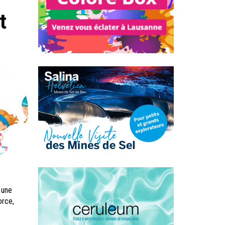
t
 une
orce,