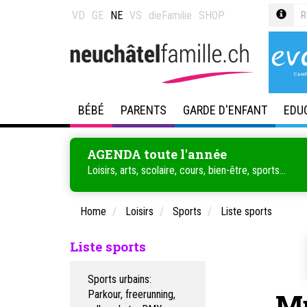
VD
GE
NE
VS
dieFamilie
SHOP
BÉBÉ
PARENTS
GARDE D'ENFANT
EDU
AGENDA toute l'année
Loisirs, arts, scolaire, cours, bien-être, sports...
Home
Loisirs
Sports
Liste sports
Liste sports
Sports urbains:
Mu
Parkour, freerunning,