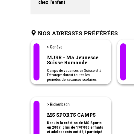
chez l'enfant
NOS ADRESSES PRÉFÉRÉES
> Genève
MJSR - Ma Jeunesse
Suisse Romande
Camps de vacances en Suisse et à
l'étranger durant toutes les
périodes de vacances scolaires.
Centres aérés dans le canton de
Genève et Vaud.
Les + MJSR :
L’enfant est au centre
de nos préoccupations / Tranches
> Rickenbach
d’âge qui répondent aux besoins
des enfants / Respect du rythme des
MS SPORTS CAMPS
enfants / Aides financières et
facilités de paiement / Partenaire de
Depuis la création de MS Sports
confiance des collectivités en
en 2007, plus de 170'000 enfants
matière de centres aérés.
et adolescents ont déjà participé