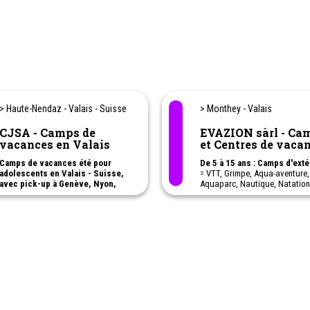
> Haute-Nendaz - Valais - Suisse
> Monthey - Valais
CJSA - Camps de
EVAZION sàrl - Camps
vacances en Valais
et Centres de vaca
Camps de vacances été pour
De 5 à 15 ans : Camps d'exté
adolescents en Valais - Suisse,
= VTT, Grimpe, Aqua-aventure,
avec pick-up à Genève, Nyon,
Aquaparc, Nautique, Natation
Lausanne, Vevey.
Aventure, Ski, Snowboard,
Equitation, Roller, Langue,
- Cuisines du monde (13 à 17 ans)
Tyrolienne, Trottinherbe, Brico
- Pâtisserie (13 à 17 ans)
Randonnées, Excursions, Jum
- Langues & Cinéma (13 à 17 ans)
Lasergame, Irtag, swissvapeur
- Aquafun (13 à 17 ans)
Spéléologie, Canyoning, Danse
- Fun Passion (14 à 17 ans)
Accrobranche ...
- Multisports & Cinéma (13-17 ans)
- Aquafun (13-17 ans)
Evazion le sport passion à c
saison!
Camp de vacances d'été
Camps de vacances pour enfa
multisports enfants (dès 9 ans)
adolescents. Cinq chalets dan