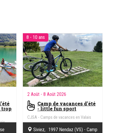
voies dans les Alpes toute la
e.
semaine (niveau Dôle 5 et 6), ratio
les
guide : participant (2:1)
Cours collectifs, privé, pour
Enfants : ski, snowboard,
Ados : Cours de freestyle, freeride,
8 - 10 ans
skicross, boardercross, slidepark &
tricks, safety academy ,
Adultes : Raquettes, raquettes-
fondue, ski-slalom, descente aux
flambeaux, construction d'igloo,
luge ob, engins de glisse,
geocoaching, orientation, rescue
challenge, feux de nuit, team
building, courses patrouille
Ski safari, Ski guiding, Ski VIP,
Cours ski nordique classique,
Cours ski nordique skating
2 Août
- 8 Août 2026
'été
Camp de vacances d'été
 trop
- little fun sport
CJSA - Camps de vacances en Valais
ais
sse
Siviez, 1997 Nendaz (VS) - Camp