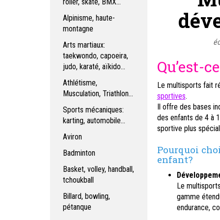
roller, skate, BMX...
déve
Alpinisme, haute-
montagne
éc
Arts martiaux:
taekwondo, capoeira,
Qu’est-ce
judo, karaté, aïkido...
Athlétisme,
Le multisports fait 
Musculation, Triathlon...
sportives
.
Il offre des bases 
Sports mécaniques:
des enfants de 4 à 1
karting, automobile...
sportive plus spécial
Aviron
Pourquoi choi
Badminton
enfant?
Basket, volley, handball,
Développeme
tchoukball
Le multisport
Billard, bowling,
gamme étendue
pétanque
endurance, coor