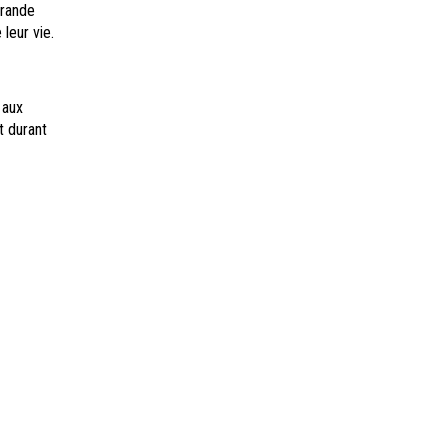
grande
leur vie.
 aux
t durant