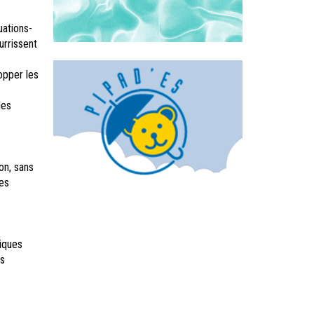
uations-
urrissent
opper les
les
on, sans
es
iques
es