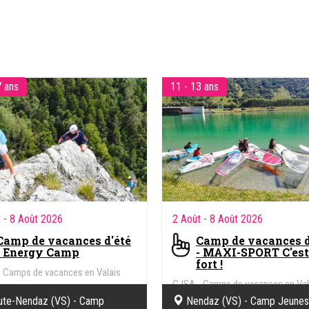
et adolescents
région du Chablais vaudois et
- Mini-Sport (8-10 ans)
valaisan, entre lac et montagn
- Langues & Sports (9 - 17 ans)
Avec ou sans logement selon 
- Langues & Tennis (9 -17 ans)
camps, à toutes les vacances
- Langues & cinéma (13-17 ans)
scolaires !
- Tennis et Multisports (9 -17 ans)
Camp linguistique
- Cap montagne (10 - 13 ans)
- Tennis & Multisports (9 - 17 ans)
7 ans
11 - 13 ans
- Maxi-sport (11-13 ans)
- Energy Camp (14-17 ans)
- Padel, Tennis et Multisports (11 -
17 ans)
- Maxi-sport (11 - 13 ans)
t
- 8 Août 2026
2 Août
- 8 Août 2026
Camp de vacances d'été
Camp de vacances d
- Energy Camp
- MAXI-SPORT C'est
fort !
 Camps de vacances en Valais
CJSA - Camps de vacances en Val
ute-Nendaz (VS) - Camp
Nendaz (VS) - Camp Jeune