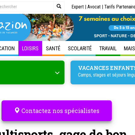
Expert
|
Avocat
|
Tarifs Partenair
CATION
LOISIRS
SANTÉ
SCOLARITÉ
TRAVAIL
MAI
VACANCES ENFANT
Camps, stages et
séjours ling
Contactez nos spécialistes
ltisports, gage de bon