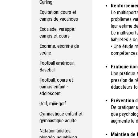
Curling
Renforcemen
Equitation: cours et
Le multisports
camps de vacances
problèmes var
leur estime de
Escalade, varappe:
Le multisport
camps et cours
habiletés à c
Escrime, escrime de
• Une étude m
scène
compétences ph
Football américain,
Pratique non
Baseball
Une pratique s
Football: cours et
pression de ré
camps enfant -
éducateurs fo
adolescent
Prévention d
Golf, mini-golf
De pratiquer u
Gymnastique enfant et
que psychologi
gymnastique adulte
augmente le d
Natation adultes,
Maintien de l
plongée, aquabiking,