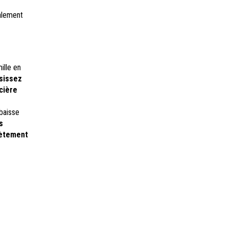
alement
ille en
sissez
cière
baisse
s
lètement