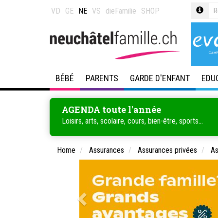
VD
GE
NE
VS
dieFamilie
SHOP
BÉBÉ
PARENTS
GARDE D'ENFANT
EDU
AGENDA toute l'année
Loisirs, arts, scolaire, cours, bien-être, sports...
Home
Assurances
Assurances privées
As