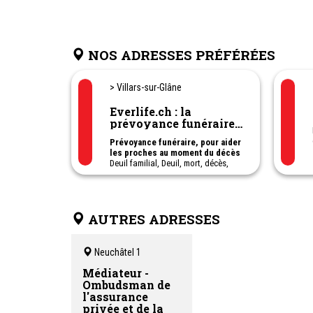
NOS ADRESSES PRÉFÉRÉES
> Villars-sur-Glâne
Everlife.ch : la
prévoyance funéraire
repensée
Prévoyance funéraire, pour aider
les proches au moment du décès
Deuil familial, Deuil, mort, décès,
funérailles, cimetière, Tristesse,
condoléances, Consolation, Rite
funéraire, Soutien en deuil,
Hommage, Recueillement, Chagrin,
AUTRES ADRESSES
Perte d'un proche, Décès dans la
famille, Perte d'un proche,
commémoration, Rituel de deuil,
Sépulture, Accompagnement au
Neuchâtel 1
deuil.
Médiateur -
Ombudsman de
l'assurance
privée et de la