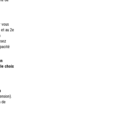
r vous
 et au 2e
a
isez
pacité
un
le choix
u
ension).
n de