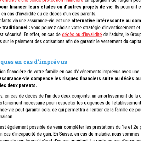
our financer leurs études ou d’autres projets de vie
. Ils pourront
i en cas d’invalidité ou de décès d’un des parents.
nfants via une assurance-vie est une
alternative intéressante au co
traditionnel :
vous pouvez choisir votre stratégie d’investissement et
st sécurisé. En effet, en cas de
décès ou d’invalidité
de l’adulte, le Grou
s sur le paiement des cotisations afin de garantir le versement du capita
isques en cas d’imprévus
ion financière de votre famille en cas d’événements imprévus avec une
assurance-vie compense les risques financiers suite au décès ou
n des deux parents.
es, en cas de décès de l’un des deux conjoints, un amortissement de la 
ertainement nécessaire pour respecter les exigences de l’établissemen
nce-vie peut garantir cela, ce qui permettra à l’entier de la famille de po
maison.
il est également possible de venir compléter les prestations du 1e et 2e p
 en cas d’incapacité de gain. En Suisse, en cas de maladie, nous sommes 
ouverts que lorsqu’il s’agit d’un cas accident. La rente en cas d’incapac