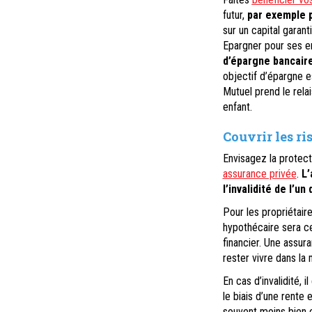
futur,
par exemple p
sur un capital garant
Epargner pour ses e
d’épargne bancaire 
objectif d’épargne e
Mutuel prend le relai
enfant.
Couvrir les r
Envisagez la protect
assurance privée
.
L’
l’invalidité de l’u
Pour les propriétair
hypothécaire sera c
financier. Une assura
rester vivre dans la 
En cas d’invalidité, 
le biais d’une rente
souvent moins bien c