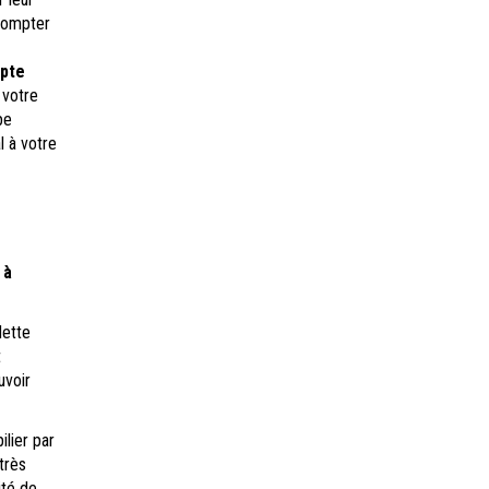
 compter
mpte
 votre
pe
l à votre
 à
dette
t
uvoir
ilier par
très
ité de