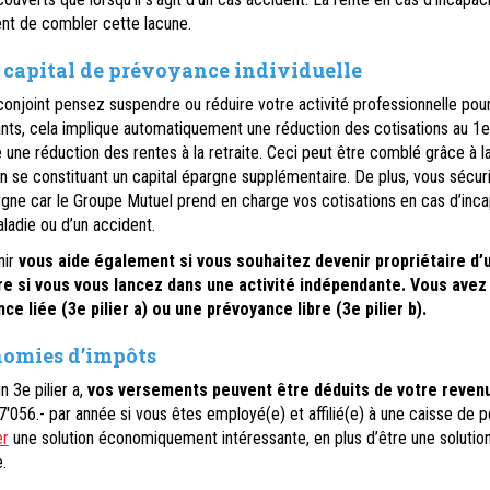
nt de combler cette lacune.
 capital de prévoyance individuelle
conjoint pensez suspendre ou réduire votre activité professionnelle pou
nts, cela implique automatiquement une réduction des cotisations au 1e
ue une réduction des rentes à la retraite. Ceci peut être comblé grâce à l
 se constituant un capital épargne supplémentaire. De plus, vous sécur
rgne car le Groupe Mutuel prend en charge vos cotisations en cas d’inca
aladie ou d’un accident.
nir
vous aide également si vous souhaitez devenir propriétaire d’
 si vous vous lancez dans une activité indépendante. Vous avez 
e liée (3e pilier a) ou une prévoyance libre (3e pilier b).
nomies d’impôts
 3e pilier a,
vos versements peuvent être déduits de votre reven
7'056.- par année si vous êtes employé(e) et affilié(e) à une caisse de p
er
une solution économiquement intéressante, en plus d’être une solutio
.