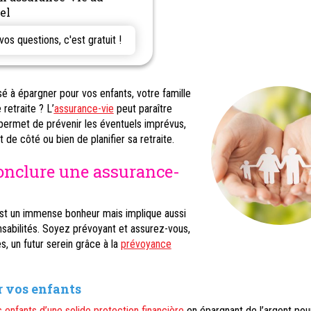
el
s questions, c'est gratuit !
 à épargner pour vos enfants, votre famille
retraite ? L’
assurance-vie
peut paraître
permet de prévenir les éventuels imprévus,
 de côté ou bien de planifier sa retraite.
onclure une assurance-
est un immense bonheur mais implique aussi
sabilités. Soyez prévoyant et assurez-vous,
s, un futur serein grâce à la
prévoyance
 vos enfants
 enfants d’une solide protection financière
en épargnant de l’argent pour