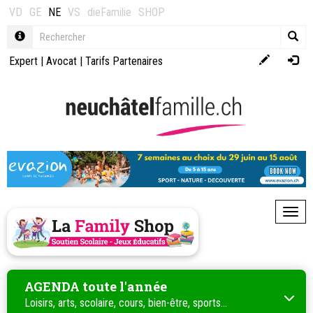
VD
GE
NE
VS
dieFamilie
SHOP
Expert
|
Avocat
|
Tarifs Partenaires
Toggl
AGENDA toute l'année
Loisirs, arts, scolaire, cours, bien-être, sports...