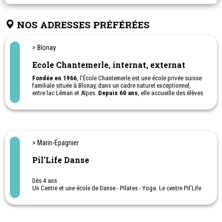
NOS ADRESSES PRÉFÉRÉES
> Blonay
Ecole Chantemerle, internat, externat
Fondée en 1966
, l’École Chantemerle est une école privée suisse
familiale située à Blonay, dans un cadre naturel exceptionnel,
entre lac Léman et Alpes.
Depuis 60 ans
, elle accueille des élèves
de la primaire à la maturité fédérale, en internat ou en externat, et
propose également le
RAC
, ainsi que
les programmes
internationaux IGCSE et A Levels.
L’école offre un environnement éducatif personnalisé, à taille
humaine, international et profondément bienveillant.
Camps de vacances d'été, en internat ou à la journée ou demi-
> Marin-Epagnier
journée
Cadre familiale - Education positive
Pil'Life Danse
Dès 4 ans
Un Centre et une école de Danse - Pilates - Yoga. Le centre Pil’Life
propose des cours de Danse : Classique, Modern-jazz,
Contemporaine, Hip-hop et Heels (Danse sur talons) et des
disciplines Pilates, Yoga sol et aérien et Ballet Fitness.