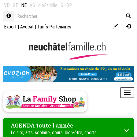
VD
GE
NE
VS
dieFamilie
SHOP
Expert
|
Avocat
|
Tarifs Partenaires
Toggl
AGENDA toute l'année
Loisirs, arts, scolaire, cours, bien-être, sports...