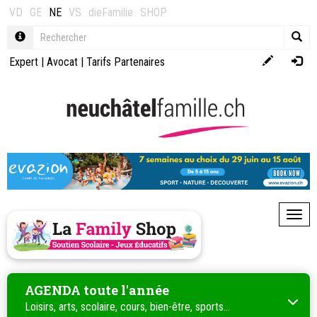
VD
GE
NE
VS
dieFamilie
SHOP
Expert
|
Avocat
|
Tarifs Partenaires
Toggl
AGENDA toute l'année
Loisirs, arts, scolaire, cours, bien-être, sports...