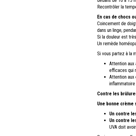
dedans de 10 à 15 mn
Recontrôler la tempé
En cas de chocs o
Coincement de doigt:
dans un linge, penda
Si la douleur est tr
Un remède homéopat
Si vous partez à la m
Attention aux
efficaces qui 
Attention aux 
inflammatoire
Contre les brûlures
Une bonne crème so
Un contre le
Un contre le
UVA doit avoir