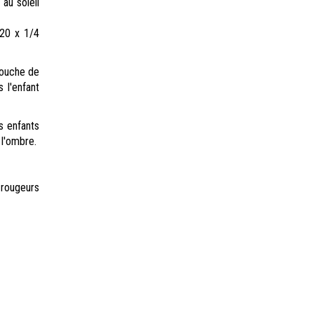
au soleil
 20 x 1/4
 couche de
 l'enfant
es enfants
 l'ombre.
 rougeurs