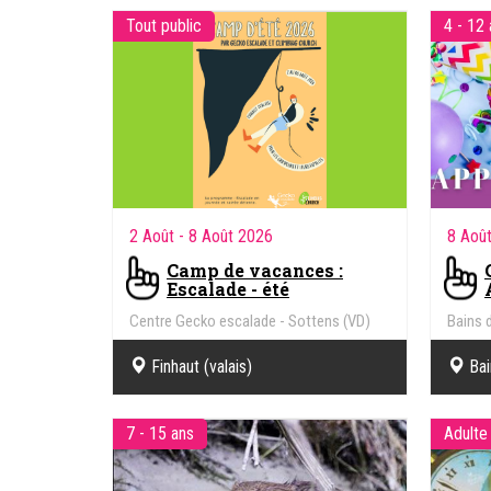
Tout public
4 - 12
2 Août
- 8 Août 2026
8 Aoû
Camp de vacances :
Escalade - été
Centre Gecko escalade - Sottens (VD)
Bains d
Finhaut (valais)
Bai
7 - 15 ans
Adulte