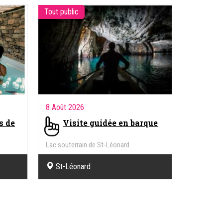
Tout public
8 Août 2026
s de
Visite guidée en barque
Lac souterrain de St-Léonard
St-Léonard