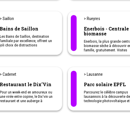
- Pères-enfants
Été
: Randonnée à travers 8 bisses,
Trail (course) avec 14 parcours,
Inclus : Hébergement en pensi
Tyrolienne, VTT + Ebike, Piscine,
complète, les ateliers et les
Tennis, Via Ferrata et Via Cordata
> Saillon
> Rueyres
animations.
(encordés), Basketball, Football,
Matins : Ateliers pour les pare
Beach-Volley, Escalade, Parapente,
Bains de Saillon
Enerbois - Centrale
animations pour les enfants / 
Pétanque, Ping-Pong, Parc
biomasse
midis : Temps libre pour toute 
Accrobranches, Piscine, Wellness &
Les Bains de Saillon, destination
famille
Spa… Mais aussi des balades à
familiale par excellence, offrent un
Enerbois, la plus grande centr
poney, des ateliers de cuisine pour
joli choix de distractions
biomasse sèche à découvrir e
petits, dégustation de vins, tir à
aquatiques pour petits et grands, à
famille, gratuitement. Visites
l’arc et des visites guidées vers les
deux pas de chez vous!
guidées sur rendez-vous.
marmottes, la vie sur l’alpage, le
Animations interactives.
barrage de Cleuson et même une
Une activité originale à faire 
chasse aux trésors !
les enfants
> Cadenet
> Lausanne
Restaurant le Dix'Vin
Parc solaire EPFL
Pour un week-end en amoureux ou
Parcourez le célèbre campus
une virée entre copine, le Dix'vin un
lausannois à la découverte de
restaurant et une auberge à
technologie photovoltaïque et
quelques heures de chez nous pour
découvrez tous les secrets de
vivre une parenthèse magique.
l'énergie solaire en famille.
Une activité originale à faire 
les enfants.