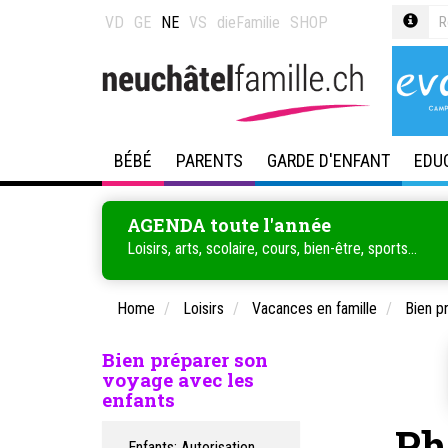
VD
GE
NE
VS
dieFamilie
SHOP
BÉBÉ
PARENTS
GARDE D'ENFANT
EDU
AGENDA toute l'année
Loisirs, arts, scolaire, cours, bien-être, sports...
Home
Loisirs
Vacances en famille
Bien p
Bien préparer son
voyage avec les
enfants
Ph
Enfants: Autorisation