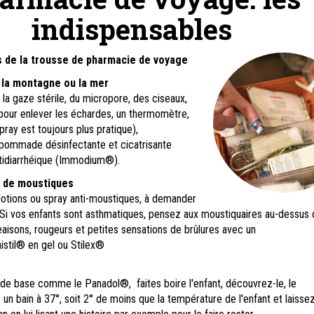
indispensables
s de la trousse de pharmacie de voyage
 la montagne ou la mer
a gaze stérile, du micropore, des ciseaux,
pour enlever les échardes, un thermomètre,
pray est toujours plus pratique),
pommade désinfectante et cicatrisante
antidiarrhéique (Immodium®).
s de moustiques
s lotions ou spray anti-moustiques, à demander
Si vos enfants sont asthmatiques, pensez aux moustiquaires au-dessus d
isons, rougeurs et petites sensations de brûlures avec un
istil® en gel ou Stilex®
 de base comme le Panadol®, faites boire l'enfant, découvrez-le, le
 un bain à 37°, soit 2° de moins que la température de l'enfant et laissez