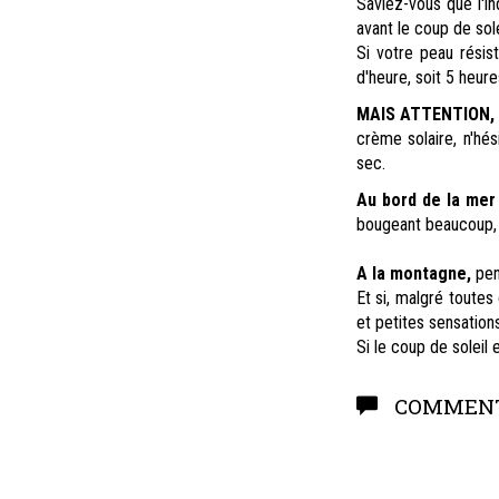
Saviez-vous que l'in
avant le coup de sol
Si votre peau résis
d'heure, soit 5 heure
MAIS ATTENTION,
crème solaire, n'hé
sec.
Au bord de la mer 
bougeant beaucoup, i
A la montagne,
pens
Et si, malgré toutes
et petites sensation
Si le coup de soleil
COMMENT