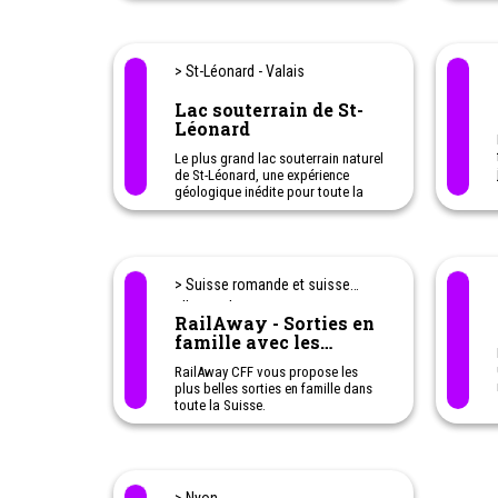
> St-Léonard - Valais
Lac souterrain de St-
Léonard
Le plus grand lac souterrain naturel
de St-Léonard, une expérience
géologique inédite pour toute la
famille.
Curiosité géologique - Soirées -
Anniversaires - Apéro - Concert
> Suisse romande et suisse
allemande
RailAway - Sorties en
famille avec les
transports publics
RailAway CFF vous propose les
plus belles sorties en famille dans
toute la Suisse.
Avec RailAway CFF vous profitez de
réductions allant jusqu'à 50% sur
les transports publics et la
prestation de loisirs.
N'hésitez pas à cliquer sur l'offre