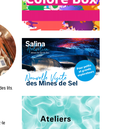
es lits.
-le