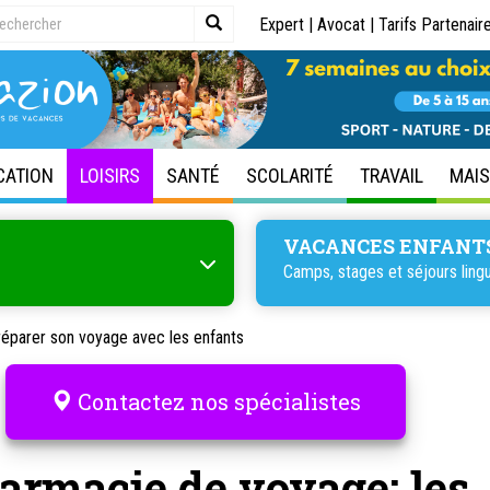
Expert
|
Avocat
|
Tarifs Partenair
CATION
LOISIRS
SANTÉ
SCOLARITÉ
TRAVAIL
MAI
VACANCES ENFANT
Camps, stages et
séjours ling
réparer son voyage avec les enfants
Contactez nos spécialistes
armacie de voyage: les