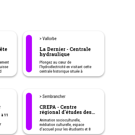
> Vallorbe
ête
La Dernier - Centrale
hydraulique
nement
Plongez au cœur de
Suisse
l’hydroélectricité en visitant cette
d
centrale historique située à
Vallorbe.
Une activité originale à faire avec
les enfants.
> Sembrancher
g
CREPA - Centre
régional d'études des
 à 11
populations alpines
Animation socioculturelle,
r
médiation culturelle, espace
d'accueil pour les étudiants et 8
sentiers didactiques - Cycle de