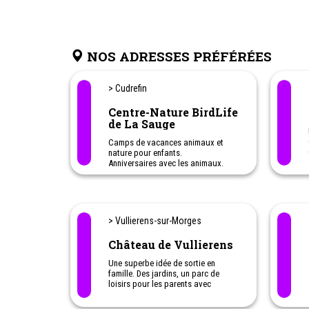
NOS ADRESSES PRÉFÉRÉES
> Cudrefin
Centre-Nature BirdLife
de La Sauge
Camps de vacances animaux et
nature pour enfants.
Anniversaires avec les animaux.
Le centre-nature vous propose une
exposition temporaire et un
parcours extérieur de 500m équipé
de quatre observatoires destinés à
observer la faune sans la perturber.
> Vullierens-sur-Morges
Château de Vullierens
Une superbe idée de sortie en
famille. Des jardins, un parc de
loisirs pour les parents avec
enfants, avec labyrinthe et haltes
pour jouer...