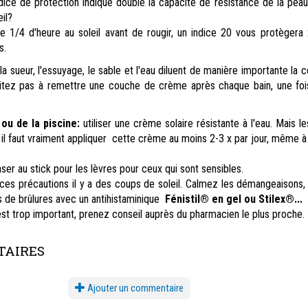
dice de protection indiqué double la capacité de résistance de la peau 
eil?
te 1/4 d'heure au soleil avant de rougir, un indice 20 vous protègera
s.
la sueur, l'essuyage, le sable et l'eau diluent de manière importante la
sitez pas à remettre une couche de crème après chaque bain, une fois
ou de la piscine:
utiliser une crème solaire résistante à l'eau. Mais l
l faut vraiment appliquer cette crème au moins 2-3 x par jour, même à
er au stick pour les lèvres pour ceux qui sont sensibles.
 ces précautions il y a des coups de soleil. Calmez les démangeaisons,
s de brûlures avec un antihistaminique
Fénistil® en gel ou Stilex®...
 est trop important, prenez conseil auprès du pharmacien le plus proche.
AIRES
Ajouter un commentaire