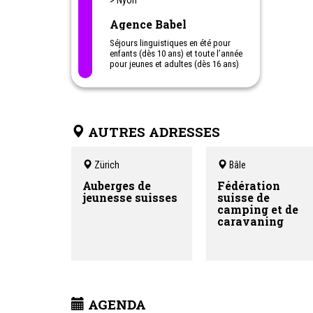
> Nyon
qui vous intéresse afin de connaître
la réduction proposée en ce
Agence Babel
moment.
Séjours linguistiques en été pour
enfants (dès 10 ans) et toute l’année
pour jeunes et adultes (dès 16 ans)
Séjours linguistiques avec job
d’étudiant en Australie (dès 18 ans)
Programmes scolaires à l’étranger
(aussi dans le cadre de la matu
bilingue)
AUTRES ADRESSES
Zürich
Bâle
Auberges de
Fédération
jeunesse suisses
suisse de
camping et de
caravaning
AGENDA