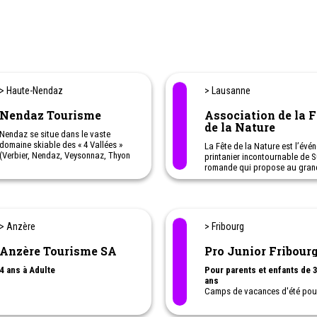
> Haute-Nendaz
> Lausanne
Nendaz Tourisme
Association de la F
de la Nature
Nendaz se situe dans le vaste
domaine skiable des « 4 Vallées »
La Fête de la Nature est l’évé
(Verbier, Nendaz, Veysonnaz, Thyon
printanier incontournable de 
et La Tzoumaz) avec ses 92
romande qui propose au gran
remontées mécaniques et ses 412
public des activités nature
km ...
gratuites.
Hiver
: Ski, Snowboard, Ski
Freeride, Ski de randonnée (en
> Anzère
> Fribourg
journée ou la nuit), Ski de Fond,
Balades dans la neige, Randonnées
Anzère Tourisme SA
Pro Junior Fribour
hivernales avec ou sans raquettes,
Parapente, Tyrolienne, Jardin des
4 ans à Adulte
Pour parents et enfants de 3
Neiges, Luge, Patinoire… Vous
ans
pouvez découvrir aussi des contes
Camps de vacances d'été pou
d’hiver pour enfants, de l’Ice Disco,
familles monoparentales :
Descente aux flambeaux etc.
- Mères-enfants