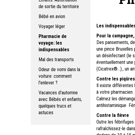
de sortie du territoire
Bébé en avion
Les indispensable
Voyager léger
Pour la campagne,
Pharmacie de
Des pansements, de l
voyage: les
une pince Bruxelles 
indispensables
un désinfectant (le s
Mal des transports
éventuellement une 
(Cicatrex®...)., un 
Odeur de vomi dans la
voiture: comment
Contre les piqûre
l'enlever ?
Il existe différente
à votre pharmacien. 
Vacances d'automne
Calmez les démangea
avec Bébés et enfants,
antihistaminique Fén
quelques trucs et
astuces
Contre la fièvre
Outre les fébrifuges
rafraîchissez-le dans