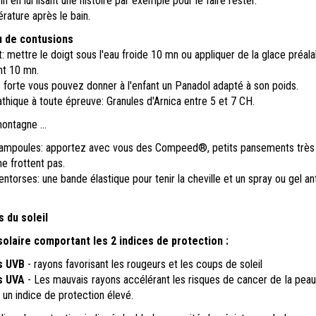
 en lui lisant une histoire par exemple pour le faire rester.
rature après le bain.
u de contusions
 mettre le doigt sous l'eau froide 10 mn ou appliquer de la glace préal
nt 10 mn.
ès forte vous pouvez donner à l'enfant un Panadol adapté à son poids.
hique à toute épreuve:
Granules d'Arnica entre 5 et 7 CH.
ontagne ...
 ampoules: apportez avec vous des Compeed®, petits pansements très
ne frottent pas.
entorses: une bande élastique pour tenir la cheville et un spray ou gel ant
 du soleil
laire comportant les 2 indices de protection :
s UVB
- rayons favorisant les rougeurs et les coups de soleil
s UVA
- Les mauvais rayons accélérant les risques de cancer de la peau. 
 un indice de protection élevé.