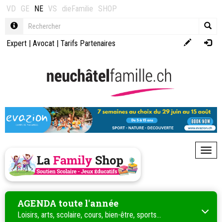
VD
GE
NE
VS
dieFamilie
SHOP
Expert
|
Avocat
|
Tarifs Partenaires
Toggl
AGENDA toute l'année
Loisirs, arts, scolaire, cours, bien-être, sports...