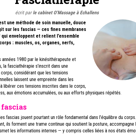
écrit par
le cabinet O'Massage à Echallens
 est une méthode de soin manuelle, douce
git sur les fascias — ces fines membranes
f qui enveloppent et relient l’ensemble
corps : muscles, os, organes, nerfs,
 années 1980 par le kinésithérapeute et
 la fasciathérapie s’inscrit dans une
corps, considérant que les tensions
nelles laissent une empreinte dans les
i à libérer ces tensions inscrites dans le corps,
ess, aux émotions accumulées, ou aux efforts physiques répétés.
 fascias
s fascias jouent pourtant un rôle fondamental dans l’équilibre du corps.
ant, ils forment une trame continue qui soutient la posture, accompagne 
et les informations internes — y compris celles liées à nos états émot