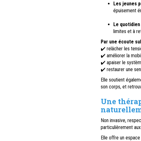
Les jeunes p
épuisement é
Le quotidien 
limites et à r
Par une écoute sub
✔️ relâcher les tens
✔️ améliorer la mobil
✔️ apaiser le systè
✔️ restaurer une sens
Elle soutient égalem
son corps, et retrouv
Une thérap
naturelle
Non invasive, respec
particulièrement aux 
Elle offre un espace 