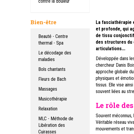
contre la douleur
Bien-être
La fasciathérapie
et profonde, qui a
de tissu conjoncti
Beauté - Centre
des structures du 
thermal - Spa
articulations...
Le décodage des
Développée dans les
maladies
chercheur Danis Bois,
Bols chantants
approche globale du 
physiques et émotion
Fleurs de Bach
tissus. Elle vise ains
Massages
souvent liées au str
Musicothérapie
Le rôle des
Relaxation
Souvent méconnus, le
MLC - Méthode de
Véritable réseau viv
Libération des
mouvements et transm
Cuirasses