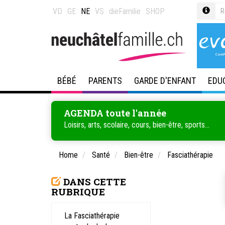
VD
GE
NE
VS
dieFamilie
SHOP
BÉBÉ
PARENTS
GARDE D'ENFANT
EDU
AGENDA toute l'année
Loisirs, arts, scolaire, cours, bien-être, sports...
Home
Santé
Bien-être
Fasciathérapie
DANS CETTE
RUBRIQUE
La Fasciathérapie