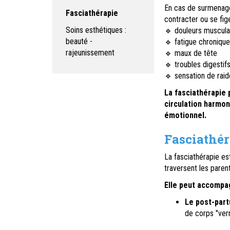
En cas de surmenage,
Fasciathérapie
contracter ou se fige
Soins esthétiques :
🔹 douleurs musculai
beauté -
🔹 fatigue chronique
rajeunissement
🔹 maux de tête
🔹 troubles digestif
🔹 sensation de rai
La fasciathérapie 
circulation harmon
émotionnel.
Fasciathér
La fasciathérapie es
traversent les parent
Elle peut accompa
Le post-part
de corps "verr