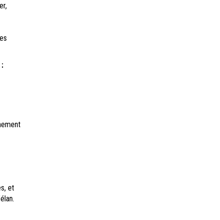
er,
des
:
inement
s, et
élan.