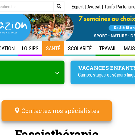
Expert
|
Avocat
|
Tarifs Partenair
CATION
LOISIRS
SANTÉ
SCOLARITÉ
TRAVAIL
MAI
VACANCES ENFANT
Camps, stages et
séjours ling
Contactez nos spécialistes
Fasciathérapie