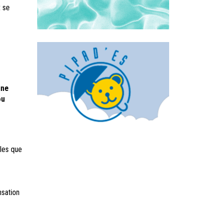
t se
une
ou
lles que
nsation