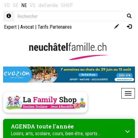
VD
GE
NE
VS
dieFamilie
SHOP
Expert
|
Avocat
|
Tarifs Partenaires
Toggl
AGENDA toute l'année
Loisirs, arts, scolaire, cours, bien-être, sports...