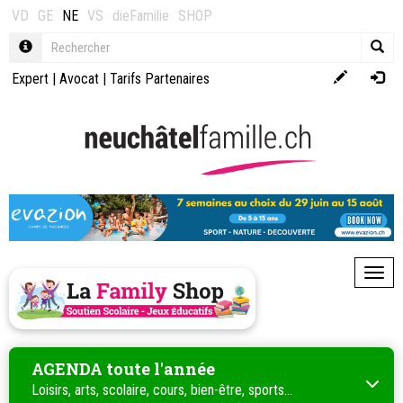
VD
GE
NE
VS
dieFamilie
SHOP
Expert
|
Avocat
|
Tarifs Partenaires
Toggl
AGENDA toute l'année
Loisirs, arts, scolaire, cours, bien-être, sports...