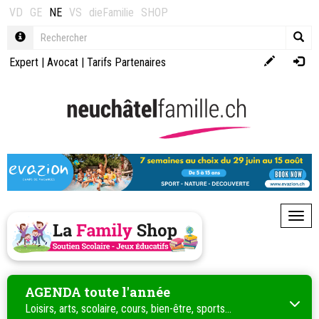
VD
GE
NE
VS
dieFamilie
SHOP
Expert
|
Avocat
|
Tarifs Partenaires
Toggl
AGENDA toute l'année
Loisirs, arts, scolaire, cours, bien-être, sports...