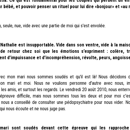
tia. Ce qui est fondamental pour les couples qui perdent un enf
r bébé, et pouvoir penser un rituel pour lui dire «bonjour» et «au 
, seule, nue, vide avec une partie de moi qui s'est envolée.
 Nathalie est insupportable. Vide dans son ventre, vide à
la mais
de retour chez soi que les émotions s’expriment : colère, tr
ment d’impuissance et d’incompréhension, révolte, peurs, angoiss
ec mon mari nous sommes soudés et qu'il est là! Nous décidons d'
on mari et moi. Nous ne voulions personne d'autre avec nous, im
e, les amis, et surtout les regards. Le vendredi 20 août 2010, nous enter
e épreuve difficile, mais nous sommes tous les deux et pour moi c'es
nous a conseillé de consulter une pédopsychiatre pour nous vider. No
qui nous écoute et ne nous juge pas.
 mari sont soudés devant cette épreuve qui les rapproche