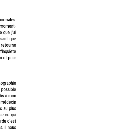
normales.
ce moment-
 que j'ai
isant que
 retourne
'inquiète
i et pour
ographie
 possible
dis à mon
e médecin
is au plus
ue ce qui
rdu c'est
s, il nous