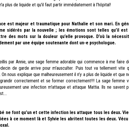
'a plus de liquide et qu'il faut partir immédiatement à l’hôpital!
ce est majeur et traumatique pour Nathalie et son mari. En géné
e sidérés par la nouvelle ; les émotions sont telles qu’il est
tre des mots sur la douleur qu’elle provoque. D’où la nécessit
ement par une équipe soutenante dont un-e psychologue.
llis par Annie, une sage femme adorable qui commence à me faire d
decin de garde arrive pour m'ausculter. Puis tout va tellement vite q
 On nous explique que malheureusement il n’y a plus de liquide et que no
 grandir correctement et se former correctement!!! La sage femme v
ureusement une infection m'attaque et attaque Mattia. Ils ne savent p
t....
bé ne font qu’un et cette infection les attaque tous les deux. Vi
iées à ce moment là et Sylvie les abritent toutes les deux. Vécu
oxal.