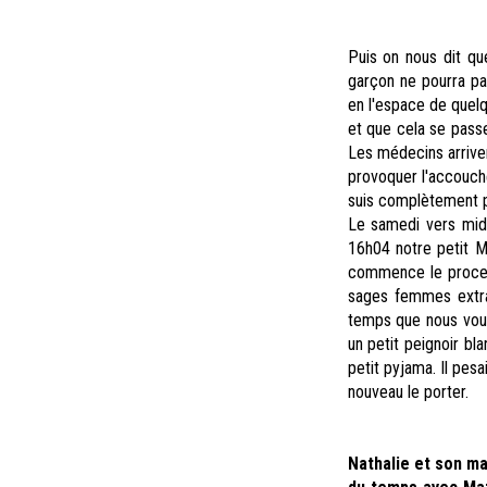
Puis on nous dit qu
garçon ne pourra pas
en l'espace de quelq
et que cela se passe
Les médecins arrive
provoquer l'accouch
suis complètement pe
Le samedi vers mid
16h04 notre petit Ma
commence le proces
sages femmes extrao
temps que nous vouli
un petit peignoir bl
petit pyjama. Il pes
nouveau le porter.
Nathalie et son ma