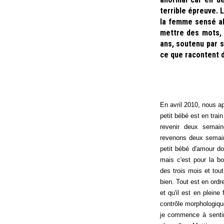
terrible épreuve. 
la femme sensé abr
mettre des mots, d
ans, soutenu par s
ce que racontent 
En avril 2010, nous a
petit bébé est en trai
revenir deux semai
revenons deux semain
petit bébé d'amour do
mais c'est pour la b
des trois mois et tou
bien. Tout est en ord
et qu'il est en plein
contrôle morphologiqu
je commence à sentir