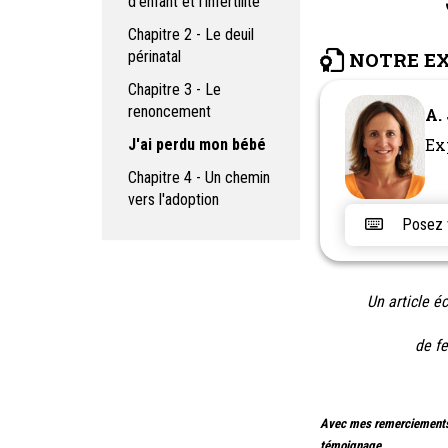
d’enfant et l’infertilité
Chapitre 2 - Le deuil
périnatal
NOTRE E
Chapitre 3 - Le
renoncement
A.
Ex
J'ai perdu mon bébé
Chapitre 4 - Un chemin
vers l'adoption
Posez vo
Un article éc
de fe
Avec mes remerciements p
témoignage.