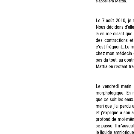
s'appellera Mattia.
Le 7 août 2010, je 
Nous décidons d'alle
là en me disant que 
des contractions e
c'est fréquent...Le
chez mon médecin et
pas du tout, au cont
Mattia en restant tra
Le vendredi matin 
morphologique. En m
que ce soit les eaux
mari que j'ai perdu
et j'explique à son a
profond de moi-même
se passe. Il m'auscu
le liquide amniotique