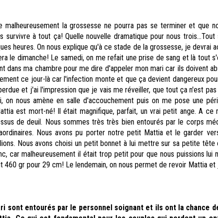
e malheureusement la grossesse ne pourra pas se terminer et que no
 survivre à tout ça! Quelle nouvelle dramatique pour nous trois...Tout 
ues heures. On nous explique qu'à ce stade de la grossesse, je devrai 
ra le dimanche! Le samedi, on me refait une prise de sang et là tout s'
nt dans ma chambre pour me dire d'appeler mon mari car ils doivent a
ement ce jour-là car l'infection monte et que ça devient dangereux pou
rdue et j'ai l'impression que je vais me réveiller, que tout ça n'est pas
i, on nous amène en salle d'accouchement puis on me pose une péri
ttia est mort-né! Il était magnifique, parfait, un vrai petit ange. A ce
sus de deuil. Nous sommes très très bien entourés par le corps méd
rdinaires. Nous avons pu porter notre petit Mattia et le garder ver
ons. Nous avons choisi un petit bonnet à lui mettre sur sa petite tête e
anc, car malheureusement il était trop petit pour que nous puissions lui
ait 460 gr pour
29 cm
! Le lendemain, on nous permet de revoir Mattia et 
ri sont entourés par le personnel soignant et ils ont la chance 