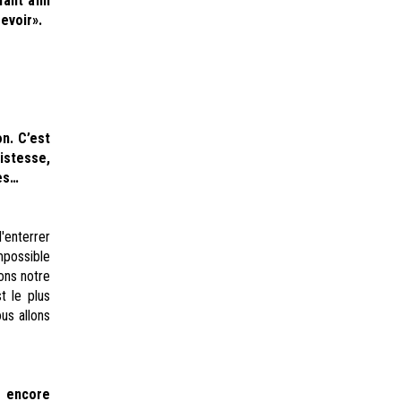
ant afin
revoir».
on. C
’est
istesse,
es…
enterrer
possible
rons notre
t le plus
us allons
 encore