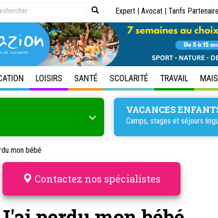
Expert
|
Avocat
|
Tarifs Partenair
CATION
LOISIRS
SANTÉ
SCOLARITÉ
TRAVAIL
MAI
VACANCES ENFANT
Camps, stages et
séjours ling
erdu mon bébé
Contactez nos spécialistes
J'ai perdu mon bébé