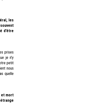
ral, les
 souvent
é d’être
es prises
ue je n'y
tre petit
ient nous
as quelle
e et mort
 étrange