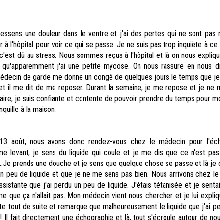
ressens une douleur dans le ventre et j'ai des pertes qui ne sont pas 
r à l'hôpital pour voir ce qui se passe. Je ne suis pas trop inquiète à 
c'est dû au stress. Nous sommes reçus à l'hôpital et là on nous explique
t qu'apparemment j'ai une petite mycose. On nous rassure en nous d
 médecin de garde me donne un congé de quelques jours le temps que je
 il me dit de me reposer. Durant la semaine, je me repose et je ne m
raire, je suis confiante et contente de pouvoir prendre du temps pour mo
nquille à la maison.
13 août, nous avons donc rendez-vous chez le médecin pour l'éch
e levant, je sens du liquide qui coule et je me dis que ce n'est pas
...Je prends une douche et je sens que quelque chose se passe et là je 
 un peu de liquide et que je ne me sens pas bien. Nous arrivons chez l
ssistante que j'ai perdu un peu de liquide. J'étais tétanisée et je senta
 que ça n'allait pas. Mon médecin vient nous chercher et je lui expliq
lte tout de suite et remarque que malheureusement le liquide que j'ai pe
! Il fait directement une échographie et là, tout s'écroule autour de nou