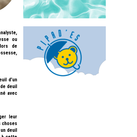
nalyste,
sesse ou
lors de
ossesse,
uil d’un
 de deuil
iné avec
ger leur
es choses
un deuil
 à cette