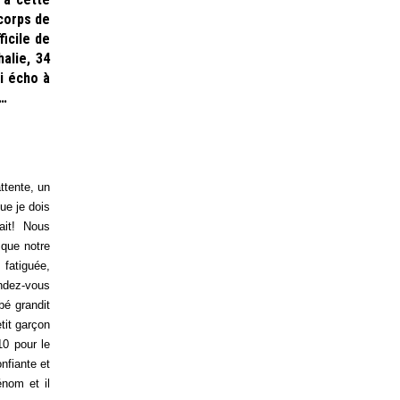
 corps de
ficile de
alie, 34
i écho à
e…
ttente, un
ue je dois
ait! Nous
 que notre
 fatiguée,
endez-vous
bé grandit
tit garçon
10 pour le
nfiante et
nom et il