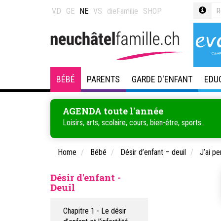
VD
GE
NE
VS
dieFamilie
SHOP
BÉBÉ
PARENTS
GARDE D'ENFANT
EDU
AGENDA toute l'année
Loisirs, arts, scolaire, cours, bien-être, sports...
Home
Bébé
Désir d’enfant – deuil
J’ai p
Désir d'enfant -
Deuil
Chapitre 1 - Le désir