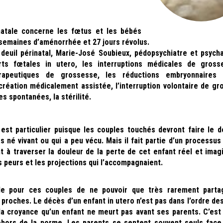
natale concerne les fœtus et les bébés
semaines d’aménorrhée et 27 jours révolus.
deuil périnatal, Marie-José Soubieux, pédopsychiatre et psycha
ts fœtales in utero, les interruptions médicales de gros
érapeutiques de grossesse, les réductions embryonnaires 
création médicalement assistée, l’interruption volontaire de gr
s spontanées, la stérilité.
 est particulier puisque les couples touchés devront faire le de
as né vivant ou qui a peu vécu. Mais il fait partie d’un processus
t à traverser la douleur de la perte de cet enfant réel et imag
es peurs et les projections qui l’accompagnaient.
side pour ces couples de ne pouvoir que très rarement parta
 proches. Le décès d’un enfant in utero n’est pas dans l’ordre d
la croyance qu’un enfant ne meurt pas avant ses parents. C’est 
hors de la norme. Les parents se sentent souvent seuls face