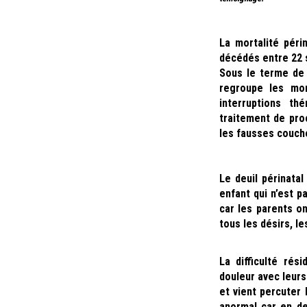
La mortalité péri
décédés entre 22 
Sous le terme de 
regroupe les mor
interruptions th
traitement de pro
les fausses couche
Le deuil périnatal
enfant qui n’est p
car les parents on
tous les désirs, l
La difficulté ré
douleur avec leurs
et vient percuter 
anormal car en de