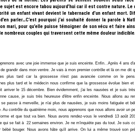
Le sujet est encore tabou aujourd’hui car il est contre nature. Le
ité un enfant vivant devient le tabernacle d’un enfant mort. Dif
’en parler…C’est pourquoi j’ai souhaité donner la parole à Nath
on mari, pour qu’elle puisse témoigner de son vécu et faire ains
de nombreux couples qui traversent cette même douleur indicibl
pprenons avec une joie immense que je suis enceinte. Enfin...Après 4 ans d'a
n de grandir dans mon ventre. Je vais à mon premier contrôle et là on me dit q
nes plus tard car la grossesse n'est pas avancée comme on le pens
es plus tard et le médecin nous confirme que la grossesse évolue bien et
it arriver le 15 décembre. Bien évidemment, j'ai les nausées et je suis très
onne cause, je suis très heureuse d'être enfin enceinte. Nous allons au r
t se passe à merveille, je n'ai plus de nausées, je suis moins fatiguée et bé
re. Au contrôle du quatrième mois, nous apprenons que nous allons avoir un pe
e forme et que tout va bien. Nous avons rendez-vous le vendredi 13 août 20
e qui se fait à 22 semaines environ. Je ne m'inquiète pas du tout. Je suis co
 bébé bouger. Nous avons hâte qu'il arrive. On lui a même trouvé son pré