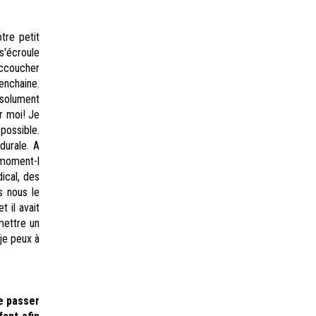
tre petit
s'écroule
accoucher
enchaine.
bsolument
r moi! Je
 possible.
durale. A
 moment-l
ical, des
s nous le
t il avait
 mettre un
je peux à
de passer