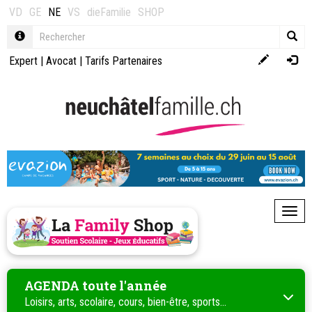
VD
GE
NE
VS
dieFamilie
SHOP
Expert
|
Avocat
|
Tarifs Partenaires
Toggl
AGENDA toute l'année
Loisirs, arts, scolaire, cours, bien-être, sports...