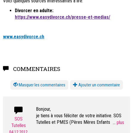
Voici quelques sources intéressantes à lire:
Divorcer en adulte:
https://www.easydivorce.ch/presse-et-medias/
www.easydivorce.ch
COMMENTAIRES
les commentaires
Ajouter un commentaire
Bonjour,
je tiens à vous féliciter de votre initiative. SOS
SOS
Tutelles et PMES (Pères Mères Enfants
...
Tutelles
Solidaires) sont effrayées non seulement par les
04.12.2012