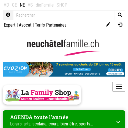
VD
GE
NE
VS
dieFamilie
SHOP
Expert
|
Avocat
|
Tarifs Partenaires
Toggl
AGENDA toute l'année
Loisirs, arts, scolaire, cours, bien-être, sports...