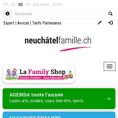
VD
GE
NE
VS
dieFamilie
SHOP
Expert
|
Avocat
|
Tarifs Partenaires
Toggl
AGENDA toute l'année
Loisirs, arts, scolaire, cours, bien-être, sports...
VACANCES ENFANTS