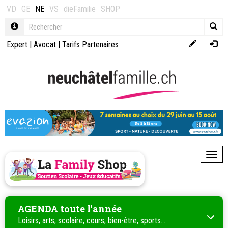
VD
GE
NE
VS
dieFamilie
SHOP
Expert
|
Avocat
|
Tarifs Partenaires
Toggl
AGENDA toute l'année
Loisirs, arts, scolaire, cours, bien-être, sports...