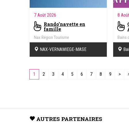
7 Août 2026
8 Aoû
Rando’navette en
famille
Nax Région Tourisme
Bains d
NAX-VERNAMIEGE-MASE
Bai
1
2
3
4
5
6
7
8
9
>
AUTRES PARTENAIRES