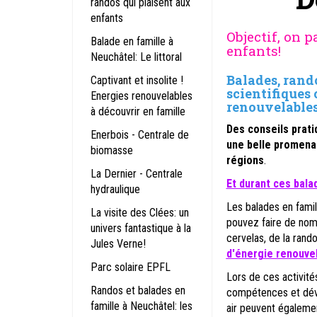
randos qui plaisent aux
enfants
Objectif, on p
Balade en famille à
enfants!
Neuchâtel: Le littoral
Balades, rand
Captivant et insolite !
scientifiques
Energies renouvelables
renouvelables,
à découvrir en famille
Des conseils prati
Enerbois - Centrale de
une belle promenad
biomasse
régions
.
La Dernier - Centrale
Et durant ces balad
hydraulique
Les balades en famil
La visite des Clées: un
pouvez faire de nom
univers fantastique à la
cervelas, de la rand
Jules Verne!
d'énergie renouve
Parc solaire EPFL
Lors de ces activité
Randos et balades en
compétences et dével
famille à Neuchâtel: les
air peuvent égalemen