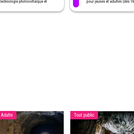
technologie photovoltaïque et
pour jeunes et adultes (dès 16
découvrez tous les secrets de
Séjours linguistiques avec job
l'énergie solaire en famille.
d’étudiant en Australie (dès 1
Une activité originale à faire avec
Programmes scolaires à l’étra
les enfants.
(aussi dans le cadre de la ma
bilingue)
 Adulte
Tout public