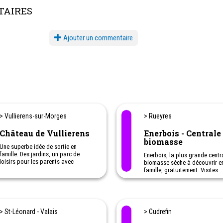
AIRES
Ajouter un commentaire
> Vullierens-sur-Morges
> Rueyres
Château de Vullierens
Enerbois - Centrale
biomasse
Une superbe idée de sortie en
famille. Des jardins, un parc de
Enerbois, la plus grande centr
loisirs pour les parents avec
biomasse sèche à découvrir e
enfants, avec labyrinthe et haltes
famille, gratuitement. Visites
pour jouer...
guidées sur rendez-vous.
Animations interactives.
Une activité originale à faire 
les enfants
> St-Léonard - Valais
> Cudrefin