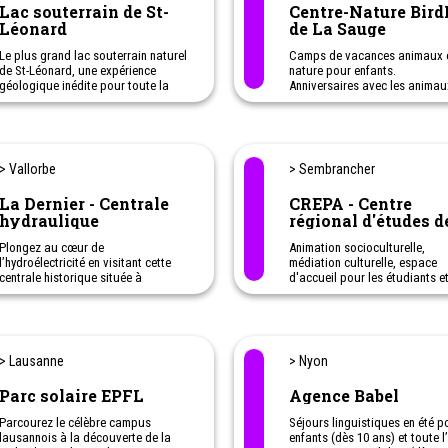
Lac souterrain de St-
Centre-Nature Bird
Léonard
de La Sauge
Le plus grand lac souterrain naturel
Camps de vacances animaux 
de St-Léonard, une expérience
nature pour enfants.
géologique inédite pour toute la
Anniversaires avec les animau
famille.
Le centre-nature vous propos
Curiosité géologique - Soirées -
exposition temporaire et un
Anniversaires - Apéro - Concert
parcours extérieur de 500m é
de quatre observatoires desti
observer la faune sans la pert
> Vallorbe
> Sembrancher
La Dernier - Centrale
CREPA - Centre
hydraulique
régional d'études d
populations alpine
Plongez au cœur de
Animation socioculturelle,
l’hydroélectricité en visitant cette
médiation culturelle, espace
centrale historique située à
d'accueil pour les étudiants et
Vallorbe.
sentiers didactiques - Cycle d
Une activité originale à faire avec
conférences au printemps et e
les enfants.
automne
> Lausanne
> Nyon
Parc solaire EPFL
Agence Babel
Parcourez le célèbre campus
Séjours linguistiques en été p
lausannois à la découverte de la
enfants (dès 10 ans) et toute 