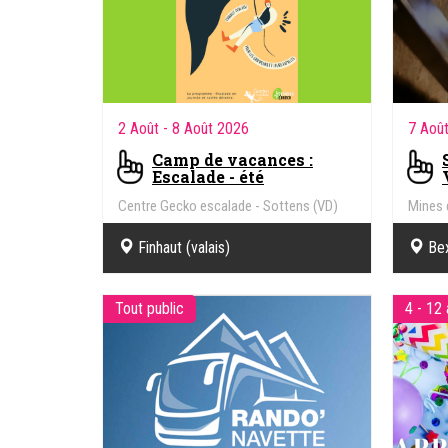
2 Août
- 8 Août 2026
7 Aoû
Camp de vacances :
Escalade - été
Centre Gecko escalade - Sottens (VD)
Mines 
Finhaut (valais)
Bex
bâtime
Tout public
4 - 12