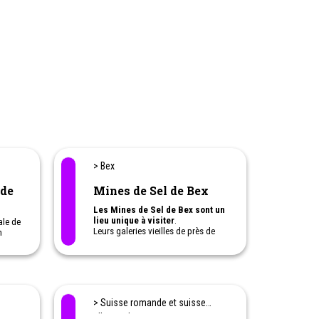
> Bex
 de
Mines de Sel de Bex
Les Mines de Sel de Bex sont un
lieu unique à visiter
.
ale de
Leurs galeries vieilles de près de
n
400 ans
- dont certaines ont été
creusées à la force des bras des
mineurs - sont impressionnantes et
ont marquées plus d'un visiteur.
avec
Petits et grands viennent s'y
> Suisse romande et suisse
émerveiller !
allemande