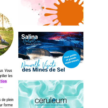
ux. Vous
ller les
ation
..
 de plein
eur forme