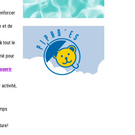
enforcer
e et de
à tout le
rié pour
ouvrir
activité,
emps
ture!