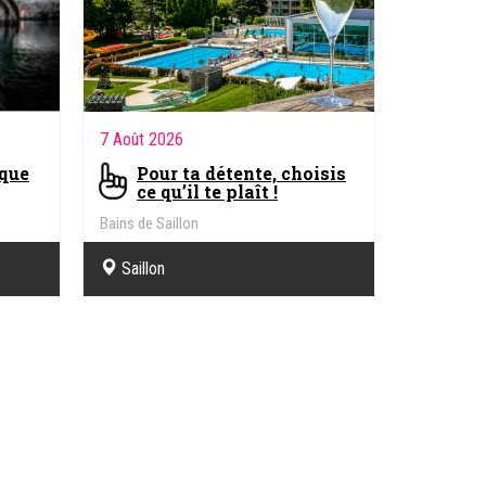
7 Août 2026
rque
Pour ta détente, choisis
ce qu’il te plaît !
Bains de Saillon
Saillon