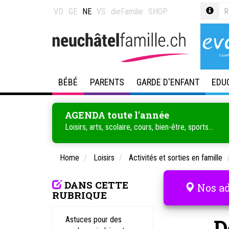
VD
GE
NE
VS
dieFamilie
SHOP
BÉBÉ
PARENTS
GARDE D'ENFANT
EDU
AGENDA toute l'année
Loisirs, arts, scolaire, cours, bien-être, sports...
Home
Loisirs
Activités et sorties en famille
DANS CETTE
Nos ad
RUBRIQUE
D
Astuces pour des