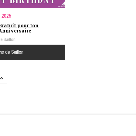
t 2026
Gratuit pour ton
Anniversaire
e Saillon
ns de Saillon
>>