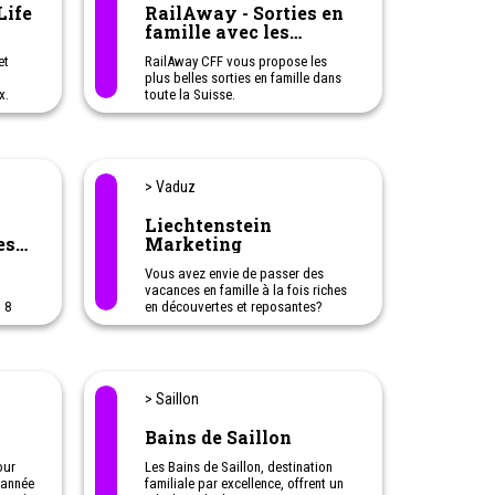
Life
RailAway - Sorties en
famille avec les
transports publics
et
RailAway CFF vous propose les
plus belles sorties en famille dans
x.
toute la Suisse.
e une
Avec RailAway CFF vous profitez de
réductions allant jusqu'à 50% sur
quipé
les transports publics et la
nés à
prestation de loisirs.
urber.
N'hésitez pas à cliquer sur l'offre
> Vaduz
qui vous intéresse afin de connaître
la réduction proposée en ce
Liechtenstein
moment.
es
Marketing
s
Vous avez envie de passer des
vacances en famille à la fois riches
 8
en découvertes et reposantes?
e
Dans la Principauté du
n
Liechtenstein, tous les membres de
la famille trouveront à coup sûr leur
compte ! Des vacances en famille
dans la Principauté du Liechtenstein
> Saillon
vous offrent à la fois l'aventure et
la détente. Vos enfants peuvent
Bains de Saillon
apprendre à skier à l'école de ski de
Malbun ou faire leurs premiers
our
Les Bains de Saillon, destination
essais sur des skis au malbi-Park.
l’année
familiale par excellence, offrent un
En été, vous pouvez explorer l'un