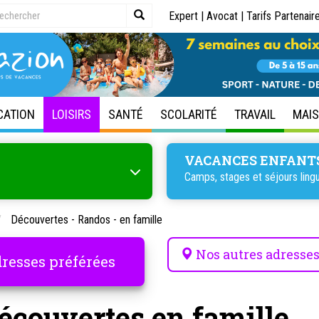
Expert
|
Avocat
|
Tarifs Partenair
CATION
LOISIRS
SANTÉ
SCOLARITÉ
TRAVAIL
MAI
VACANCES ENFANT
Camps, stages et
séjours ling
Découvertes - Randos - en famille
Nos autres adresse
resses préférées
écouvertes en famille