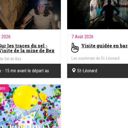
t 2026
7 Août 2026
Sur les traces du sel -
Visite guidée en ba
Visite de la mine de Bex
Lac souterrain de St-Léonard
de Sel de Bex
 - 15 mn avant le départ au
St-Léonard
nt d'accueil des Mines
 ans