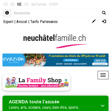
VD
GE
NE
VS
dieFamilie
SHOP
Expert
|
Avocat
|
Tarifs Partenaires
Toggl
AGENDA toute l'année
Loisirs, arts, scolaire, cours, bien-être, sports...