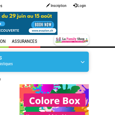
es
Inscription
Login
SON
ASSURANCES
S
uistiques
e