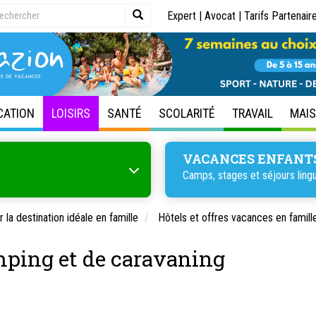
Expert
|
Avocat
|
Tarifs Partenair
CATION
LOISIRS
SANTÉ
SCOLARITÉ
TRAVAIL
MAI
VACANCES ENFANT
Camps, stages et
séjours ling
 la destination idéale en famille
Hôtels et offres vacances en famill
mping et de caravaning