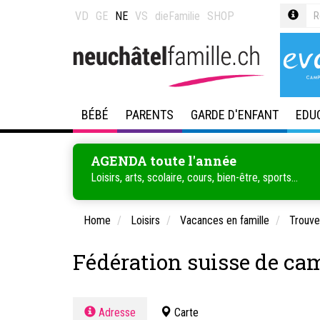
VD
GE
NE
VS
dieFamilie
SHOP
BÉBÉ
PARENTS
GARDE D'ENFANT
EDU
AGENDA toute l'année
Loisirs, arts, scolaire, cours, bien-être, sports...
Home
Loisirs
Vacances en famille
Trouver
Fédération suisse de ca
Adresse
Carte