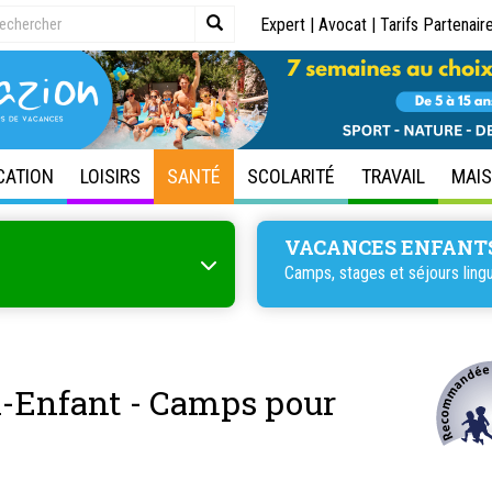
Expert
|
Avocat
|
Tarifs Partenair
CATION
LOISIRS
SANTÉ
SCOLARITÉ
TRAVAIL
MAI
VACANCES ENFANT
Camps, stages et
séjours ling
l-Enfant - Camps pour