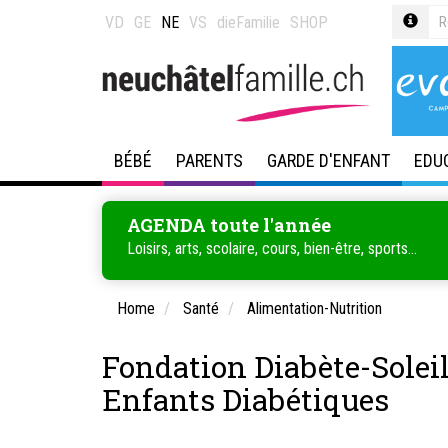
VD
GE
NE
VS
dieFamilie
SHOP
BÉBÉ
PARENTS
GARDE D'ENFANT
EDU
AGENDA toute l'année
Loisirs, arts, scolaire, cours, bien-être, sports...
Home
Santé
Alimentation-Nutrition
Fondation Diabète-Solei
Enfants Diabétiques