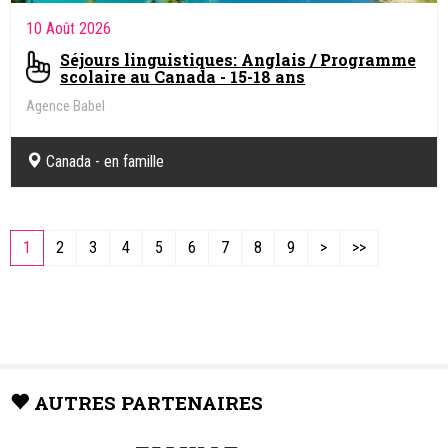
10 Août 2026
Séjours linguistiques: Anglais / Programme
scolaire au Canada - 15-18 ans
Agence Babel
Canada - en famille
1
2
3
4
5
6
7
8
9
>
>>
AUTRES PARTENAIRES