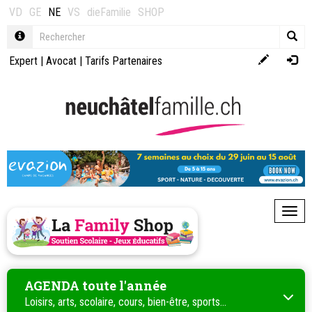
VD
GE
NE
VS
dieFamilie
SHOP
Expert
|
Avocat
|
Tarifs Partenaires
Toggl
AGENDA toute l'année
Loisirs, arts, scolaire, cours, bien-être, sports...