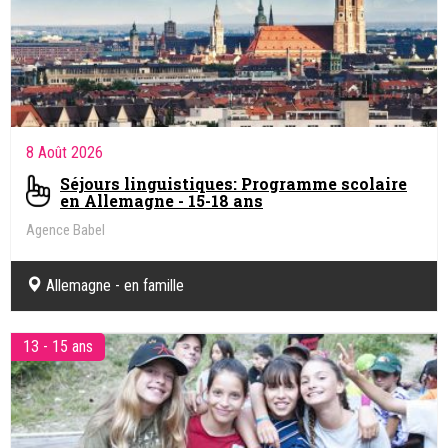
8 Août 2026
Séjours linguistiques: Programme scolaire
en Allemagne - 15-18 ans
Agence Babel
Allemagne - en famille
13 - 15 ans