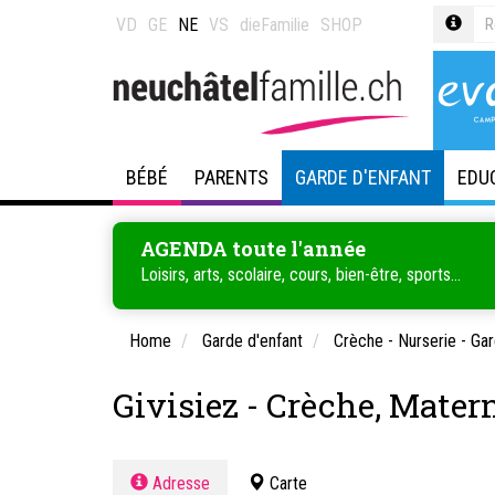
VD
GE
NE
VS
dieFamilie
SHOP
BÉBÉ
PARENTS
GARDE D'ENFANT
EDU
AGENDA toute l'année
Loisirs, arts, scolaire, cours, bien-être, sports...
Home
Garde d'enfant
Crèche - Nurserie - Gar
Givisiez - Crèche, Mater
Adresse
Carte