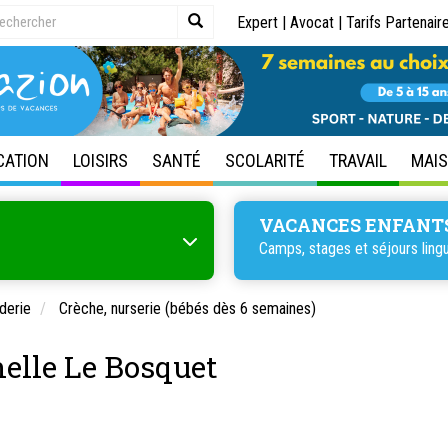
Expert
|
Avocat
|
Tarifs Partenair
CATION
LOISIRS
SANTÉ
SCOLARITÉ
TRAVAIL
MAI
VACANCES ENFANT
Camps, stages et
séjours ling
derie
Crèche, nurserie (bébés dès 6 semaines)
nelle Le Bosquet