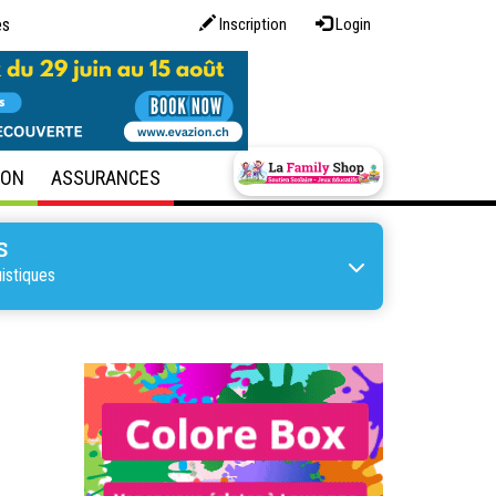
es
Inscription
Login
SON
ASSURANCES
S
uistiques