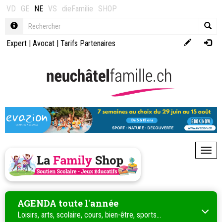
VD
GE
NE
VS
dieFamilie
SHOP
Expert
|
Avocat
|
Tarifs Partenaires
Toggl
AGENDA toute l'année
Loisirs, arts, scolaire, cours, bien-être, sports...