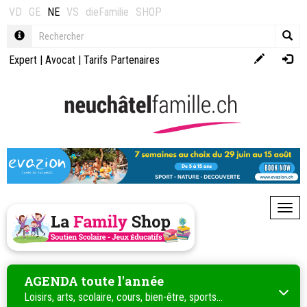
VD
GE
NE
VS
dieFamilie
SHOP
Expert
|
Avocat
|
Tarifs Partenaires
Toggl
AGENDA toute l'année
Loisirs, arts, scolaire, cours, bien-être, sports...