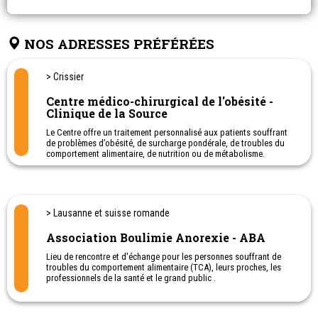
NOS ADRESSES PRÉFÉRÉES
> Crissier
Centre médico-chirurgical de l'obésité -
Clinique de la Source
Le Centre offre un traitement personnalisé aux patients souffrant
de problèmes d’obésité, de surcharge pondérale, de troubles du
comportement alimentaire, de nutrition ou de métabolisme.
L’ assurance de base prend en charge, sur ordonnance de votre
médecin, toutes les prestations ambulatoires du Centre médico-
chirurgical de l'obésité, y compris les consultations avec les
médecins et les psychologues-psychothérapeutes.
> Lausanne et suisse romande
Si vous êtes en excès de poids (IMC < 30 kg/m²) ou sans
Association Boulimie Anorexie - ABA
pathologie avérée, les consultations diététiques et certaines
séances de physiothérapie sont uniquement prises en charge par
Lieu de rencontre et d'échange pour les personnes souffrant de
l’assurance complémentaire.
troubles du comportement alimentaire (TCA), leurs proches, les
professionnels de la santé et le grand public .
- 021 329 04 39: psychologues
- 021 329 04 22: secrétariat