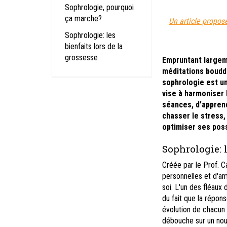
Sophrologie, pourquoi
ça marche?
Un article propos
Sophrologie: les
bienfaits lors de la
grossesse
Empruntant largem
méditations bouddh
sophrologie
est u
vise à harmoniser l
séances, d’apprend
chasser le stress,
optimiser ses poss
Sophrologie: 
Créée par le Prof. 
personnelles et d'am
soi. L'un des fléaux
du fait que la répon
évolution de chacun 
débouche sur un nouv