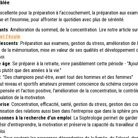
iblée
:
xcellente pour la préparation à l’accouchement, la préparation aux exam
gue et l’insomnie, pour affronter le quotidien avec plus de sérénité.
ants
: Amélioration du sommeil, de la concentration. Lire notre article sur
et l'école
lescents
: Préparation aux examens, gestion du stress, amélioration de 
, de la mémorisation, mise en valeur de ses qualités et développement d
oi.
e âge
: Se préparer à la retraite, vivre paisiblement cette période - "Ajou
 plutôt que des années à la vie."
t
: "Des champions peut-être, avant tout des hommes et des femmes"
aut niveau et sportifs amateurs prennent conscience du schéma corporel
pensée et l'action positive, l'amélioration de la concentration, le contrôl
ulation de la motivation.
prise
: Concentration, efficacité, santé, gestion du stress, gestion des con
sation des relations aussi bien dans l'entreprise que dans la sphère pri
sonnes à la recherche d'un emploi
: La Sophrologie permet de garder
ésir d'entreprendre, la motivation et préserve la capacité du travailleur 
oi.