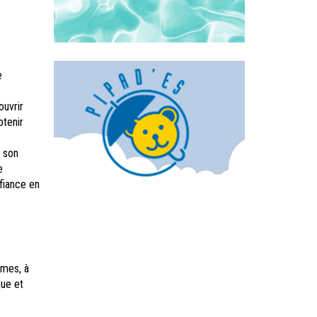
e
ouvrir
btenir
e son
e
nfiance en
èmes, à
que et