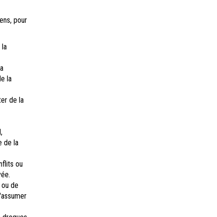
ens, pour
 la
la
e la
ter de la
,
e de la
flits ou
vée.
 ou de
d'assumer