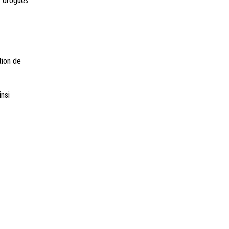
s drogues
tion de
nsi