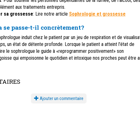
s
: Pour soutenir les personnes dépendantes de la fumée, de l'alcool, de
lément aux traitements entrepris.
er sa grossesse
: Lire notre article
Sophrologie et grossesse
 se passe-t-il concrètement?
ophrologue induit chez le patient par un jeu de respiration et de visualisa
ps, un état de détente profonde. Lorsque le patient a atteint l'état de
re le sophrologue le guide à «reprogrammer positivement» son
isse qui empoisonne le quotidien et intoxique nos proches peut être ai
AIRES
Ajouter un commentaire