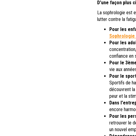
D'une façon plus c
La sophrologie est e
lutter contre la fati
Pour les enf
Sophrologie 
Pour les ado
concentration
confiance en s
Pour le 3èm
vie aux années
Pour le spor
Sportifs de h
découvrent la 
peur et la stim
Dans l'entre
encore harmoni
Pour les per
retrouver le d
un nouvel empl