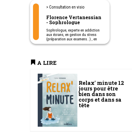
> Consultation en visio
Florence Vertanessian
- Sophrologue
Sophrologue, experte en addiction
aux écrans, en gestion du stress
(préparation aux examens...) , en
concentration
Florence Vertanessian,
sophrologue, accompagne
également les petits et les grands à
A LIRE
vivre une relation équilibrée aux
écrans.
Les rendez-vous se déroulent en
visio-consultation.
Des séances efficaces, des résultats
Relax' minute 12
rapides.
jours pour être
bien dans son
corps et dans sa
tête