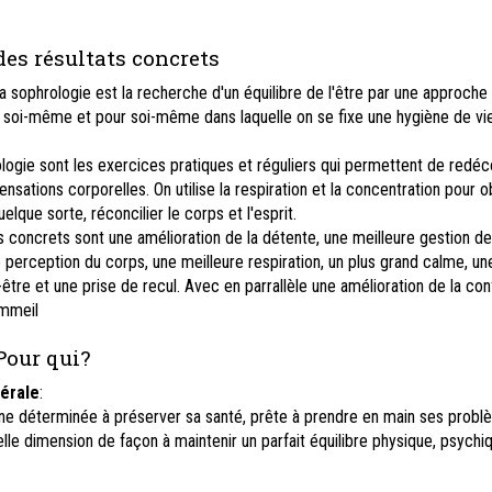
des résultats concrets
la sophrologie est la recherche d'un équilibre de l'être par une approche
par soi-même et pour soi-même dans laquelle on se fixe une hygiène de vi
.
logie sont les exercices pratiques et réguliers qui permettent de redéc
sations corporelles. On utilise la respiration et la concentration pour o
elque sorte, réconcilier le corps et l'esprit.
us concrets sont une amélioration de la détente, une meilleure gestion d
e perception du corps, une meilleure respiration, un plus grand calme, un
-être et une prise de recul. Avec en parrallèle une amélioration de la co
ommeil
Pour qui?
érale
:
e déterminée à préserver sa santé, prête à prendre en main ses probl
éelle dimension de façon à maintenir un parfait équilibre physique, psychi