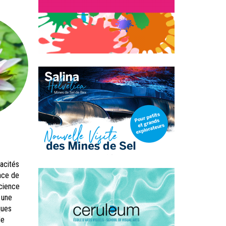
acités
nce de
science
 une
ques
de