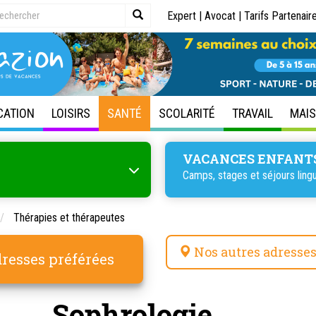
Expert
|
Avocat
|
Tarifs Partenair
CATION
LOISIRS
SANTÉ
SCOLARITÉ
TRAVAIL
MAI
VACANCES ENFANT
Camps, stages et
séjours ling
Thérapies et thérapeutes
Nos autres adresse
resses préférées
Sophrologie