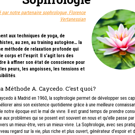
é par notre partenaire sophrologue, Florence
Vertanessian
ent aux techniques de yoga, de
istes, au zen, au training autogène… la
ne méthode de relaxation profonde qui
e corps et l'esprit
.
Il s’agit lors des
re à affiner son état de conscience pour
 les peurs, les angoisses, les tensions et
ibilités
.
la Méthode A. Caycedo. C'est quoi?
Caycedo à Madrid en 1960, la sophrologie permet de développer ses cap
éliorer ainsi son existence quotidienne grâce à une meilleure connaissa
 de notre époque est le mal de vivre. Il est grand temps de prendre con
se aux problèmes qui se posent est souvent en nous et qu'elle passe par
vers un mieux-être, vers un mieux-vivre. La Sophrologie, avec ses prati
eau regard sur la vie, plus riche et plus ouvert, générateur d'espoir et 