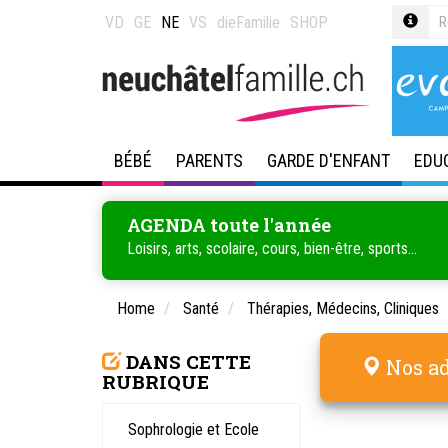
VD
GE
NE
VS
dieFamilie
SHOP
BÉBÉ
PARENTS
GARDE D'ENFANT
EDU
AGENDA toute l'année
Loisirs, arts, scolaire, cours, bien-être, sports...
Home
Santé
Thérapies, Médecins, Cliniques
DANS CETTE
Nos ad
RUBRIQUE
Sophrologie et Ecole