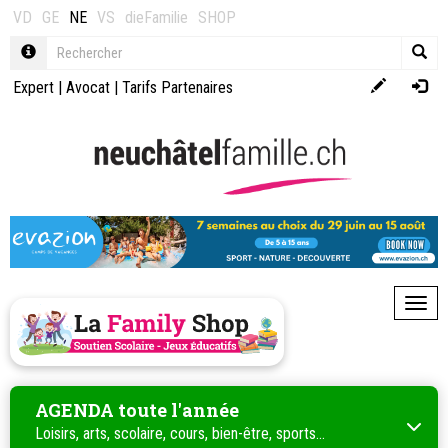
VD
GE
NE
VS
dieFamilie
SHOP
Expert
|
Avocat
|
Tarifs Partenaires
Toggl
AGENDA toute l'année
Loisirs, arts, scolaire, cours, bien-être, sports...