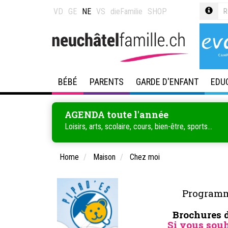
VD
GE
NE
VS
dieFamilie
SHOP
BÉBÉ
PARENTS
GARDE D'ENFANT
EDU
AGENDA toute l'année
Loisirs, arts, scolaire, cours, bien-être, sports...
Home
Maison
Chez moi
Programm
Brochures d
Si vous souh