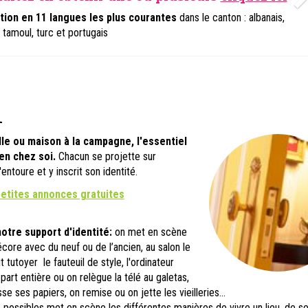
tion en 11 langues les plus courantes
dans le canton : albanais,
, tamoul, turc et portugais
i
le ou maison à la campagne, l'essentiel
en chez soi.
Chacun se projette sur
'entoure et y inscrit son identité.
petites annonces gratuites
notre support d'identité:
on met en scène
écore avec du neuf ou de l’ancien, au salon le
 tutoyer le fauteuil de style, l'ordinateur
art entière ou on relègue la télé au galetas,
asse ses papiers, on remise ou on jette les vieilleries...
 possibles met en scène les différentes manières de vivre un lieu, de s