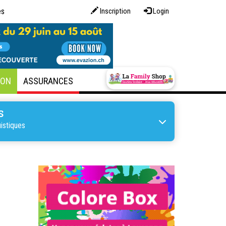
es
Inscription
Login
SON
ASSURANCES
S
uistiques