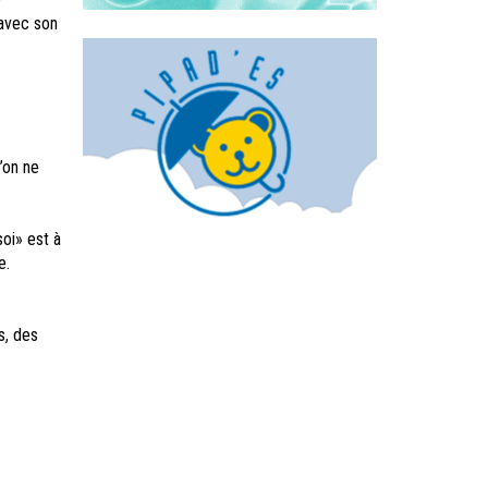
 avec son
’on ne
oi» est à
e.
s, des