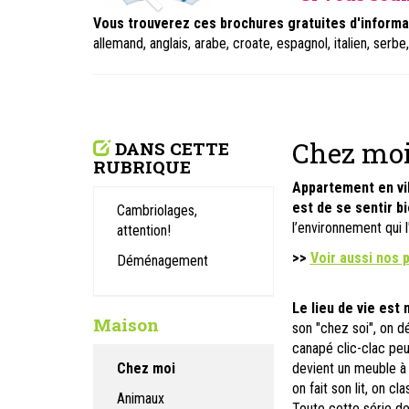
Vous trouverez ces brochures gratuites d'informa
allemand, anglais, arabe, croate, espagnol, italien, serbe
Chez mo
DANS CETTE
RUBRIQUE
Appartement en vil
est de se sentir bi
Cambriolages,
l’environnement qui l
attention!
>>
Voir aussi nos 
Déménagement
Le lieu de vie est 
Maison
son "chez soi", on d
canapé clic-clac peut
Chez moi
devient un meuble à p
on fait son lit, on cl
Animaux
Toute cette série de