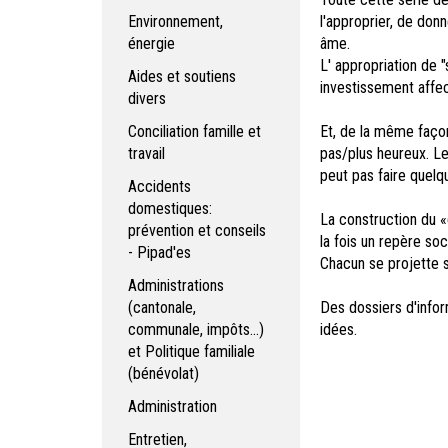
Environnement,
l'approprier, de don
énergie
âme.
L' appropriation de "
Aides et soutiens
investissement affec
divers
Conciliation famille et
Et, de la même façon
travail
pas/plus heureux. Le
peut pas faire quel
Accidents
domestiques:
La construction du «
prévention et conseils
la fois un repère soci
- Pipad'es
Chacun se projette su
Administrations
(cantonale,
Des dossiers d'inform
communale, impôts...)
idées.
et Politique familiale
(bénévolat)
Administration
Entretien,