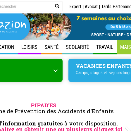
Expert
|
Avocat
|
Tarifs Partenair
CATION
LOISIRS
SANTÉ
SCOLARITÉ
TRAVAIL
MAI
VACANCES ENFANT
Camps, stages et
séjours ling
PIPAD'ES
e de Prévention des Accidents d'Enfants
'information gratuites
à votre disposition.
aitez en obtenir une ou plusieurs
cliquez ici