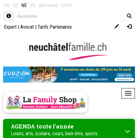
VD
GE
NE
VS
dieFamilie
SHOP
Expert
|
Avocat
|
Tarifs Partenaires
Toggl
AGENDA toute l'année
Loisirs, arts, scolaire, cours, bien-être, sports...